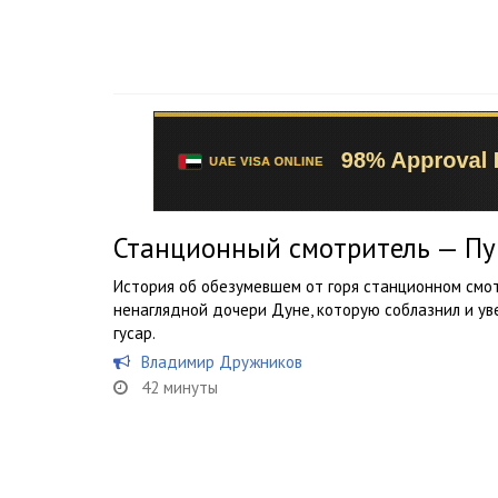
Станционный смотритель — П
История об обезумевшем от горя станционном смо
ненаглядной дочери Дуне, которую соблазнил и ув
гусар.
Владимир Дружников
42 минуты