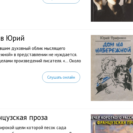
ов Юрий
авшим духовный облик мыслящего
ежной» в представлении не нуждается.
делами произведений писателя. «… Около
Слушать онлайн
нцузская проза
широкой щели которой песок сада