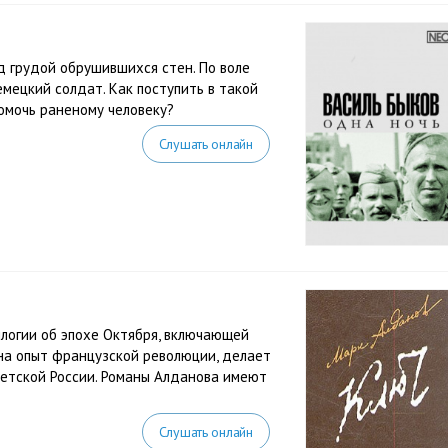
д грудой обрушившихся стен. По воле
емецкий солдат. Как поступить в такой
помочь раненому человеку?
Слушать онлайн
илогии об эпохе Октября, включающей
 на опыт французской революции, делает
ветской России. Романы Алданова имеют
Слушать онлайн