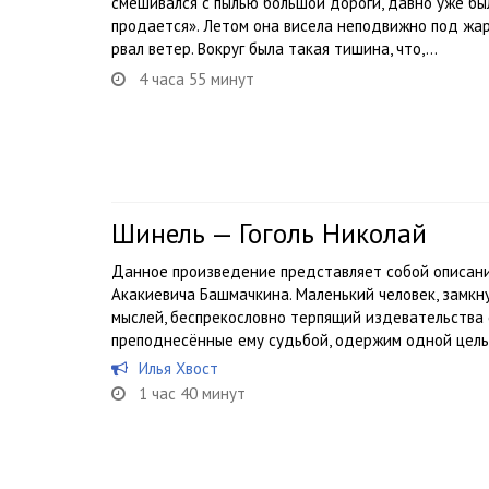
смешивался с пылью большой дороги, давно уже б
продается». Летом она висела неподвижно под жар
рвал ветер. Вокруг была такая тишина, что,...
4 часа 55 минут
Шинель — Гоголь Николай
Данное произведение представляет собой описани
Акакиевича Башмачкина. Маленький человек, замкн
мыслей, беспрекословно терпящий издевательства 
преподнесённые ему судьбой, одержим одной целью
Илья Хвост
1 час 40 минут