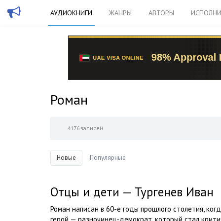
АУДИОКНИГИ
ЖАНРЫ
АВТОРЫ
ИСПОЛНИ
Роман
4176 записей
Новые
Популярные
Отцы и дети — Тургенев Иван
Роман написан в 60-е годы прошлого столетия, ког
герой — разночинец-демократ, который стал крити