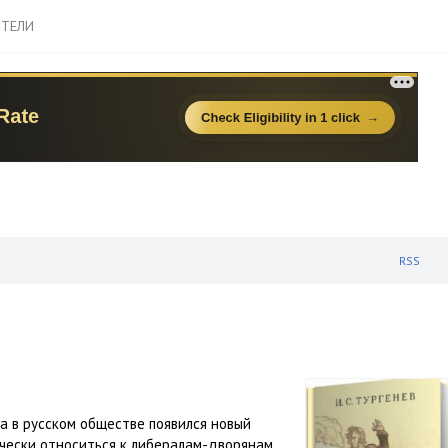
ТЕЛИ
RSS
да в русском обществе появился новый
чески относиться к либералам-дворянам,