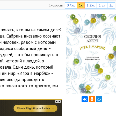
Скорость
0.75x
1x
1.25x
1.5x
2x
17:50
19:07
14:28
 понять, кто вы на самом деле?
а, Сабрина внезапно осознает:
19:03
ий человек, рядом с которым
20:16
выдался свободный день –
удней, – чтобы проникнуть в
16:39
й, историй и людей, о
евала. Один день, который
19:12
 ей мир. «Игра в марблс» –
13:47
ния иногда приводят к
ко поняв кого-то другого, мы
20:55
19:12
08:19