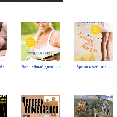
23:08
18:14
19:34
06:39
12:31
19:48
29:24
ебя
Волшебный дневник
Время моей жизни
15:49
22:23
18:31
06:32