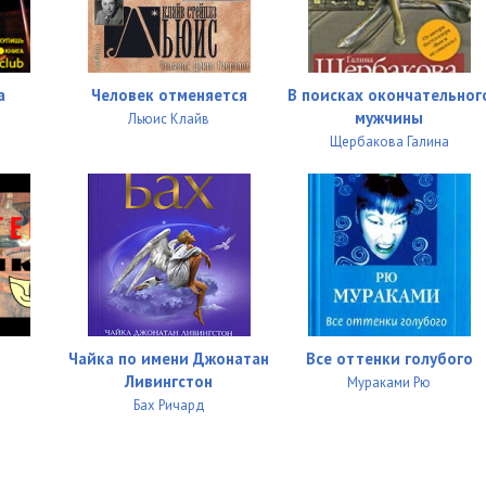
12:11
19:15
19:13
а
Человек отменяется
В поисках окончательног
мужчины
Льюис Клайв
26:00
Щербакова Галина
17:16
15:11
06:32
06:58
06:40
Чайка по имени Джонатан
Все оттенки голубого
Ливингстон
Мураками Рю
04:26
Бах Ричард