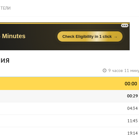
ТЕЛИ
лия
9 часов 11 мин
00:00
00:00
00:29
04:34
11:45
19:14