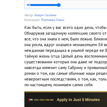
03_«Zavoevatel»
04_Ne prygat
Автор:
Ахерн Сесилия
Исполняет:
Плетнева Ольга
05_«Sbor sliv»
Как быть, если у вас всего один день, чтобы
Обнаружив загадочную коллекцию своего отц
06_Ne nyryat
все, что она знала о нем, было ложью. Близк
07_«Zagoni lisu»
она росла, вдруг оказался незнакомцем. Ей 
нежданная передышка в унылой череде ее б
08_«YAytsa v kustah»
тайную жизнь отца. Целый день воспоминани
существовании которых она даже не подозр
09_Zapreschaetsya igrat v myach
навсегда изменит саму Сабрину и привычный
10_Vyshibala
роман о том, как самые обычные наши реше
невероятным последствиям, о том, как, толь
11_Ne tolkatsya
по-настоящему понимаем самих себя.
12_Lunik
13_Ne mochitsya v vodu