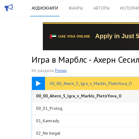
АУДИОКНИГИ
ЖАНРЫ
АВТОРЫ
ИСПОЛНИ
Игра в Марблс - Ахерн Сеси
Из раздела
Роман
00:29
00_00_Ahern_S_Igra_v_Marbls_PletnYova_O
00_00_Ahern_S_Igra_v_Marbls_PletnYova_O
00_01_Prolog
01_Kamrady
02_Ne begat