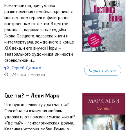
Роман-притча, причудливо
разветвленная семейная хроника с
множеством героев и филигранно
выстроенным сюжетом. В центре
романа — параллельные судьбы
Якова Осецкого, человека книги и
интеллектуала, рожденного в конце
XIX века, и его внучки Норы —
театрального художника, личности
своевольной и...
Сергей Дадыко
Слушать онлайн
24 часа 2 минуты
Где ты? — Леви Марк
Что нужно человеку для счастья?
Способна ли взаимная любовь
удержать от поисков смысла жизни?
«Где ты?» – психологическая драма.
Красивая история любви. Роман о