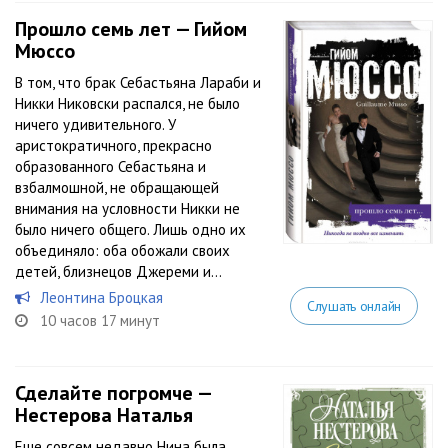
Прошло семь лет — Гийом
Мюссо
В том, что брак Себастьяна Лараби и
Никки Никовски распался, не было
ничего удивительного. У
аристократичного, прекрасно
образованного Себастьяна и
взбалмошной, не обращающей
внимания на условности Никки не
было ничего общего. Лишь одно их
объединяло: оба обожали своих
детей, близнецов Джереми и...
Леонтина Броцкая
Слушать онлайн
10 часов 17 минут
Сделайте погромче —
Нестерова Наталья
Еще совсем недавно Нина была