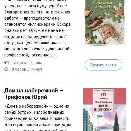
уверена в своем будущем. У нее
благородная, хотя и не денежная
работа — преподаватели не
становятся миллионерами. Вскоре
она выйдет замуж, ее мама не
надышится на будущего зятя. И
вдруг, как цунами: влюбилась в
молодого человека с диковинной
профессией, поссорилась...
Татьяна Попова
Слушать онлайн
8 часов 5 минут
Дом на набережной —
Трифонов Юрий
«Дом на набережной» — одно из
самых острых и злободневных
произведений XX века. В повести
дан глубочайший анализ природы
страха, деградации людей под