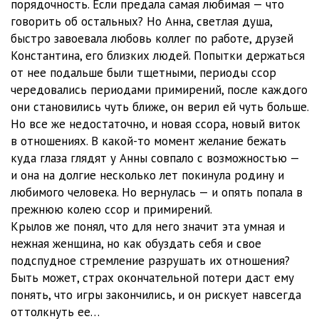
порядочность. Если предала самая любимая — что
говорить об остальных? Но Анна, светлая душа,
быстро завоевала любовь коллег по работе, друзей
Константина, его близких людей. Попытки держаться
от нее подальше были тщетными, периоды ссор
чередовались периодами примирений, после каждого
они становились чуть ближе, он верил ей чуть больше.
Но все же недостаточно, и новая ссора, новый виток
в отношениях. В какой-то момент желание бежать
куда глаза глядят у Анны совпало с возможностью —
и она на долгие несколько лет покинула родину и
любимого человека. Но вернулась — и опять попала в
прежнюю колею ссор и примирений.
Крылов же понял, что для него значит эта умная и
нежная женщина, но как обуздать себя и свое
подспудное стремление разрушать их отношения?
Быть может, страх окончательной потери даст ему
понять, что игры закончились, и он рискует навсегда
оттолкнуть ее…