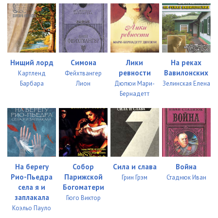
Нищий лорд
Симона
Лики
На реках
ревности
Вавилонских
Картленд
Фейхтвангер
Барбара
Лион
Дюпюи Мари-
Зелинская Елена
Бернадетт
На берегу
Собор
Сила и слава
Война
Рио-Пьедра
Парижской
Грин Грэм
Стаднюк Иван
села я и
Богоматери
заплакала
Гюго Виктор
Коэльо Пауло