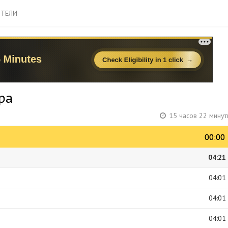
ТЕЛИ
ра
15 часов 22 минут
00:00
00:00
04:21
04:01
04:01
04:01