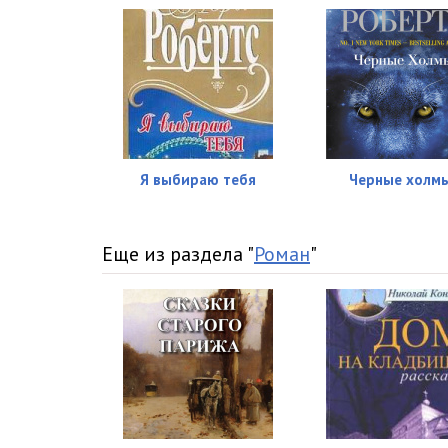
Born_in_Ice_016
Born_in_Ice_017
Born_in_Ice_018
Born_in_Ice_019
Born_in_Ice_020
Я выбираю тебя
Черные холм
Born_in_Ice_021
Еще из раздела "
Роман
"
Born_in_Ice_022
Born_in_Ice_023
Born_in_Ice_024
Born_in_Ice_025
Born_in_Ice_026