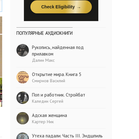
ПОПУЛЯРНЫЕ АУДИОКНИГИ
Рукопись, найденная под
прилавком
Далин Макс
Открытие мира. Книга 5
Смирнов Василий
Поп и работник. Стройбат
Каледин Сергей
Адская женщина
Картер Ник
Утеха падали. Часть III. Эндшпиль