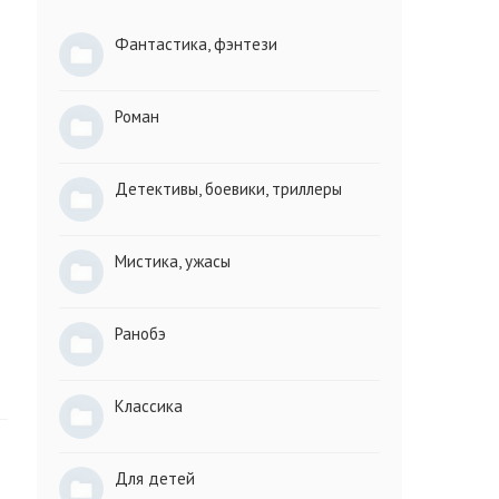
и
Фантастика, фэнтези
Роман
Детективы, боевики, триллеры
Мистика, ужасы
Ранобэ
Классика
Для детей