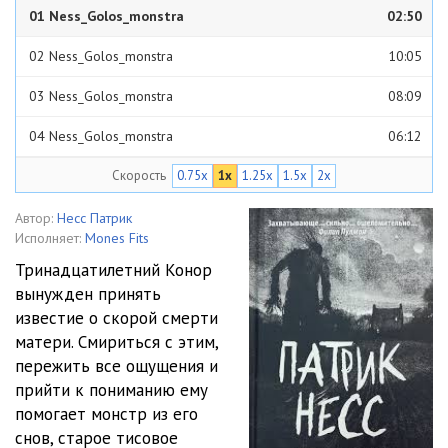
01 Ness_Golos_monstra
02:50
02 Ness_Golos_monstra
10:05
03 Ness_Golos_monstra
08:09
04 Ness_Golos_monstra
06:12
Скорость
0.75x
1x
1.25x
1.5x
2x
05 Ness_Golos_monstra
07:32
06 Ness_Golos_monstra
15:04
Автор:
Несс Патрик
Исполняет:
Mones Fits
07 Ness_Golos_monstra
09:40
Тринадцатилетний Конор
вынужден принять
08 Ness_Golos_monstra
09:09
известие о скорой смерти
09 Ness_Golos_monstra
12:10
матери. Смириться с этим,
пережить все ощущения и
10 Ness_Golos_monstra
09:45
прийти к пониманию ему
помогает монстр из его
11 Ness_Golos_monstra
11:46
снов, старое тисовое