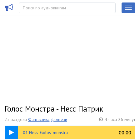
Голос Монстра - Несс Патрик
Из раздела
Фантастика, фэнтези
4 часа 26 минут
02:50
00:00
00:00
01 Ness_Golos_monstra