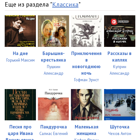
Еще из раздела "
Классика
"
На дне
Барышня-
Приключения
Рассказы в
крестьянка
в
каплях
Горький Максим
новогоднюю
Пушкин
Куприн
ночь
Александр
Александр
Гофман Эрнст
Песня про
Пандурочка
Маленькая
Шуточка
царя Ивана
женщина
Салиас Евгений
Чехов Антон
Васильевича,