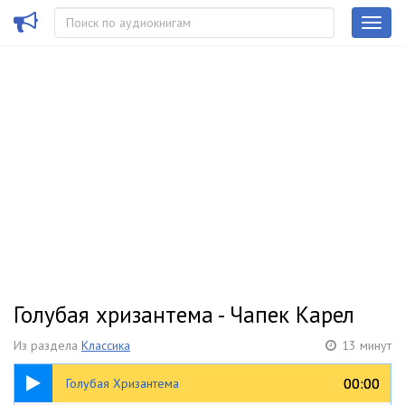
Голубая хризантема - Чапек Карел
Из раздела
Классика
13 минут
13:17
00:00
00:00
Голубая Хризантема