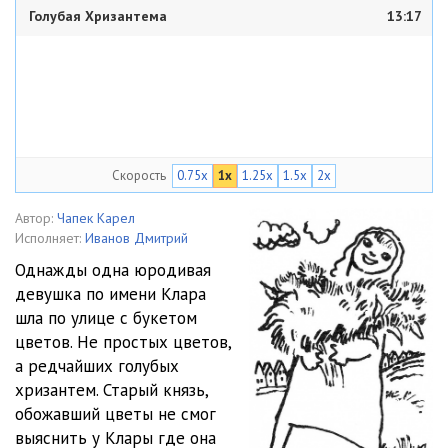
Голубая Хризантема
13:17
Скорость
0.75x
1x
1.25x
1.5x
2x
Автор:
Чапек Карел
Исполняет:
Иванов Дмитрий
Однажды одна юродивая
девушка по имени Клара
шла по улице с букетом
цветов. Не простых цветов,
а редчайших голубых
хризантем. Старый князь,
обожавший цветы не смог
выяснить у Клары где она