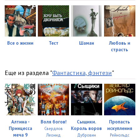
Все о жизни
Тест
Шаман
Любовь и
страсть
Еще из раздела "
Фантастика, фэнтези
"
Алтина -
Воля богов!
Сыщики.
Пропасть
Принцесса
Король воров
искупления
Свердлов
меча 9
Леонид
Дубровин
Рейнольдс