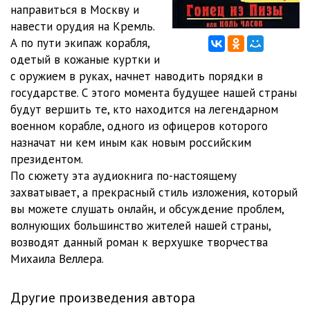
Veller-Gonetz-iz-Pizy-3-4
1:00:19
направиться в Москву и
навести орудия на Кремль.
Veller-Gonetz-iz-Pizy-4-1
58:19
А по пути экипаж корабля,
одетый в кожаные куртки и
Veller-Gonetz-iz-Pizy-4-2
57:54
с оружием в руках, начнет наводить порядки в
Veller-Gonetz-iz-Pizy-4-3
57:54
государстве. С этого момента будущее нашей страны
будут вершить те, кто находится на легендарном
Veller-Gonetz-iz-Pizy-4-4
57:52
военном корабле, одного из офицеров которого
назначат ни кем иным как новым российским
президентом.
По сюжету эта аудиокнига по-настоящему
захватывает, а прекрасный стиль изложения, который
вы можете слушать онлайн, и обсуждение проблем,
волнующих большинство жителей нашей страны,
возводят данный роман к верхушке творчества
Михаила Веллера.
Другие произведения автора