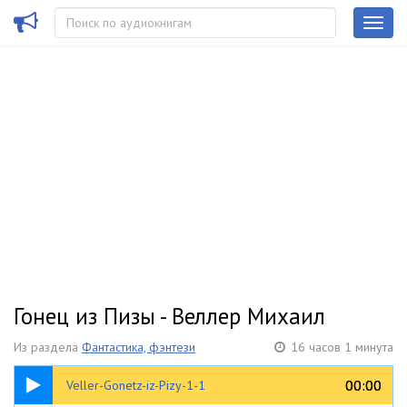
Гонец из Пизы - Веллер Михаил
Из раздела
Фантастика, фэнтези
16 часов 1 минута
1:00:23
00:00
00:00
Veller-Gonetz-iz-Pizy-1-1