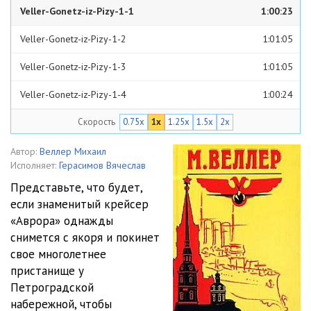
Veller-Gonetz-iz-Pizy-1-1
1:00:23
Veller-Gonetz-iz-Pizy-1-2
1:01:05
Veller-Gonetz-iz-Pizy-1-3
1:01:05
Veller-Gonetz-iz-Pizy-1-4
1:00:24
Скорость
0.75x
1x
1.25x
1.5x
2x
Veller-Gonetz-iz-Pizy-2-1
1:00:31
Veller-Gonetz-iz-Pizy-2-2
1:01:17
Автор:
Веллер Михаил
Исполняет:
Герасимов Вячеслав
Veller-Gonetz-iz-Pizy-2-3
1:01:18
Представьте, что будет,
если знаменитый крейсер
Veller-Gonetz-iz-Pizy-2-4
1:00:31
«Аврора» однажды
Veller-Gonetz-iz-Pizy-3-1
1:00:19
снимется с якоря и покинет
свое многолетнее
Veller-Gonetz-iz-Pizy-3-2
1:00:50
пристанище у
Петроградской
Veller-Gonetz-iz-Pizy-3-3
1:00:56
набережной, чтобы