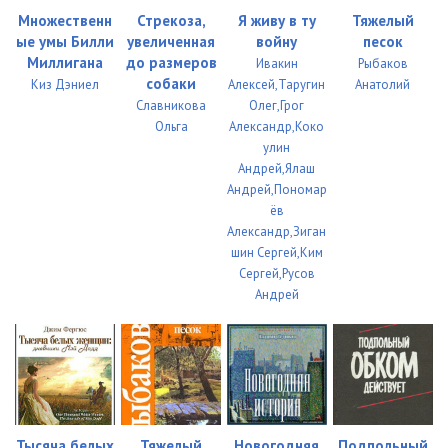
Множественн
Стрекоза,
Я живу в ту
Тяжелый
0023
05:46
ые умы Билли
увеличенная
войну
песок
Миллигана
до размеров
Ивакин
Рыбаков
0024
09:26
собаки
Киз Дэниел
Алексей,Таругин
Анатолий
Славникова
Олег,Грог
0025
04:52
Ольга
Александр,Коко
0026
04:27
улин
Андрей,Ялаш
0027
03:13
Андрей,Пономар
ёв
0028
05:44
Александр,Зиган
шин Сергей,Ким
0029
05:02
Сергей,Русов
Андрей
0030
02:45
0031
09:04
0032
03:08
0033
03:43
Тысяча белых
Тяжелый
Новогодняя
Подпольный