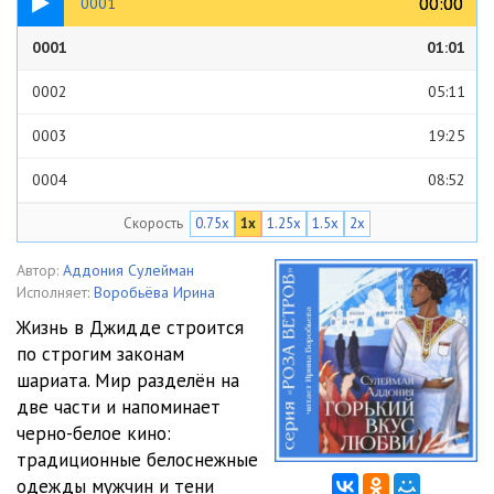
00:00
00:00
0001
0001
01:01
0002
05:11
0003
19:25
0004
08:52
Скорость
0.75x
1x
1.25x
1.5x
2x
0005
20:23
0006
24:36
Автор:
Аддония Сулейман
Исполняет:
Воробьёва Ирина
0007
03:11
Жизнь в Джидде строится
по строгим законам
0008
01:34
шариата. Мир разделён на
0009
39:04
две части и напоминает
черно-белое кино:
0010
11:21
традиционные белоснежные
одежды мужчин и тени
0011
15:43