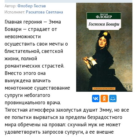
Автор:
Флобер Гюстав
Исполняет:
Раскатова Светлана
Главная героиня — Эмма
Бовари — страдает от
невозможности
осуществить свои мечты о
блистательной, светской
жизни, полной
романтических страстей.
Вместо этого она
вынуждена влачить
монотонное существование
супруги небогатого
провинциального врача.
Тягостная атмосфера захолустья душит Эмму, но все
ее попытки вырваться зa пределы безрадостного
мира обречены на провал: скучный муж не может
удовлетворить запросов супруги, а ее внешне