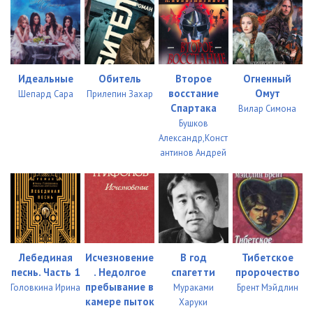
Идеальные
Обитель
Второе
Огненный
восстание
Омут
Шепард Сара
Прилепин Захар
Спартака
Вилар Симона
Бушков
Александр,Конст
антинов Андрей
Лебединая
Исчезновение
В год
Тибетское
песнь. Часть 1
. Недолгое
спагетти
пророчество
пребывание в
Головкина Ирина
Мураками
Брент Мэйдлин
камере пыток
Харуки