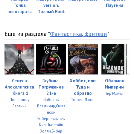
Точка
version.
Паутина
невозврата
Полный Root
Еще из раздела "
Фантастика, фэнтези
"
Семена
Глубина.
Хоббит, или
Обломок
Апокалипсиса
Погружение
Туда и
Империи
. Книга 1
21-е
обратно
Гир Майкл
Понарошку
Набоков
Толкин Джон
Евгений
Владимир,Стиве
нсон
Роберт,Булычев
Кир,Ньюстайн
Холли,Бибер