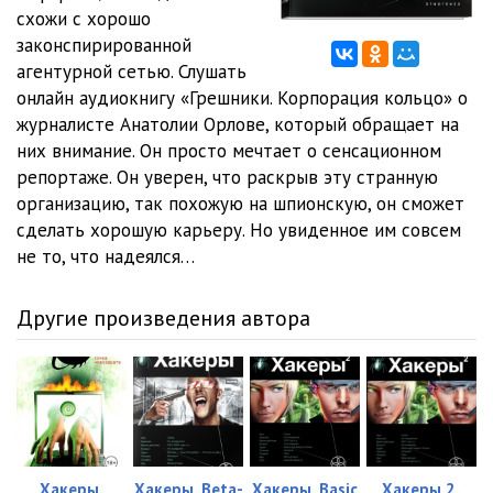
схожи с хорошо
Эпизод 12 - Настоящее, прошлое, будущее
17:10
законспирированной
агентурной сетью. Слушать
Эпизод 13 - Из князи в грязи
22:26
онлайн аудиокнигу «Грешники. Корпорация кольцо» о
журналисте Анатолии Орлове, который обращает на
Эпизод 14 - Где начало того конца
17:39
них внимание. Он просто мечтает о сенсационном
Эпизод 15 - Все тлен
16:43
репортаже. Он уверен, что раскрыв эту странную
организацию, так похожую на шпионскую, он сможет
сделать хорошую карьеру. Но увиденное им совсем
не то, что надеялся…
Другие произведения автора
Хакеры.
Хакеры. Beta-
Хакеры. Basic
Хакеры 2.