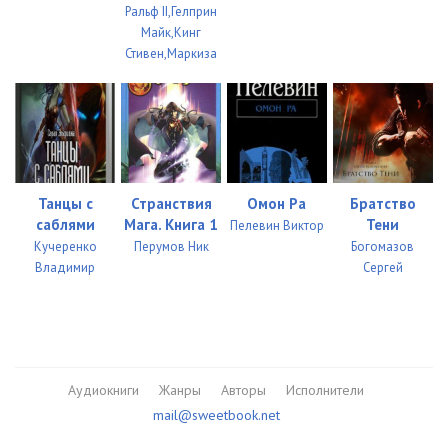
Ральф II,Гелприн
Майк,Кинг
Стивен,Маркиза
Танцы с
Странствия
Омон Ра
Братство
саблями
Мага. Книга 1
Тени
Пелевин Виктор
Кучеренко
Перумов Ник
Богомазов
Владимир
Сергей
Аудиокниги
Жанры
Авторы
Исполнители
mail@sweetbook.net