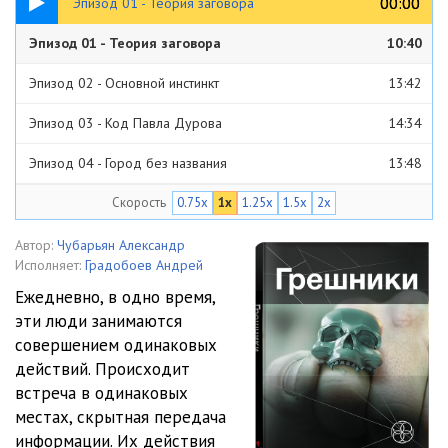
00:00
00:00
Эпизод 01 - Теория заговора
Эпизод 01 - Теория заговора
10:40
Эпизод 02 - Основной инстинкт
13:42
Эпизод 03 - Код Павла Дурова
14:34
Эпизод 04 - Город без названия
13:48
Скорость
0.75x
1x
1.25x
1.5x
2x
Эпизод 05 - Анатолий Толян
17:30
Эпизод 06 - Хранители
11:38
Автор:
Чубарьян Александр
Исполняет:
Градобоев Андрей
Эпизод 07 - Плюсы и минусы
21:31
Ежедневно, в одно время,
эти люди занимаются
Эпизод 08 - Сопротивление
15:54
совершением одинаковых
Эпизод 09 - Месть и возмездие
22:45
действий. Происходит
встреча в одинаковых
Эпизод 10 - Кольцо
20:42
местах, скрытная передача
информации. Их действия
Эпизод 11 - Мегамозг
24:55