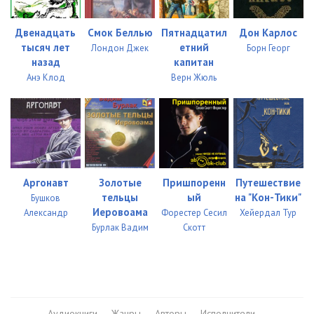
Двенадцать
Смок Беллью
Пятнадцатил
Дон Карлос
тысяч лет
етний
Лондон Джек
Борн Георг
назад
капитан
Анэ Клод
Верн Жюль
Аргонавт
Золотые
Пришпоренн
Путешествие
тельцы
ый
на "Кон-Тики"
Бушков
Иеровоама
Александр
Форестер Сесил
Хейердал Тур
Бурлак Вадим
Скотт
Аудиокниги
Жанры
Авторы
Исполнители