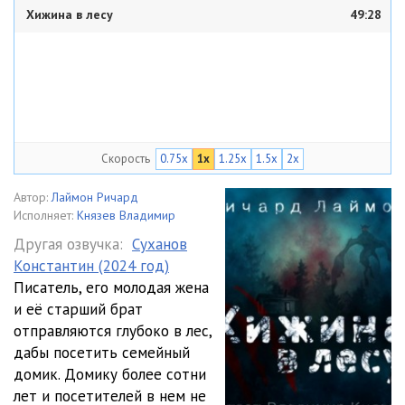
Хижина в лесу
49:28
Скорость
0.75x
1x
1.25x
1.5x
2x
Автор:
Лаймон Ричард
Исполняет:
Князев Владимир
Другая озвучка:
Суханов
Константин (2024 год)
Писатель, его молодая жена
и её старший брат
отправляются глубоко в лес,
дабы посетить семейный
домик. Домику более сотни
лет и посетителей в нем не