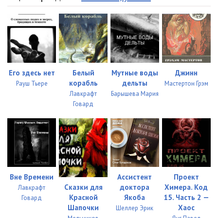
Его здесь нет
Белый
Мутные воды
Джинн
корабль
дельты
Рауш Тьере
Мастертон Грэм
Лавкрафт
Барышева Мария
Говард
Вне Времени
Ассистент
Проект
доктора
Химера. Код
Сказки для
Лавкрафт
Якоба
15. Часть 2 —
Красной
Говард
Хаос
Шапочки
Шеллер Эрик