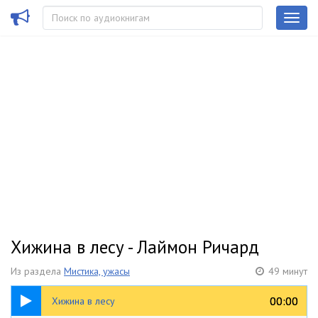
Хижина в лесу - Лаймон Ричард
Из раздела
Мистика, ужасы
49 минут
49:28
00:00
00:00
Хижина в лесу