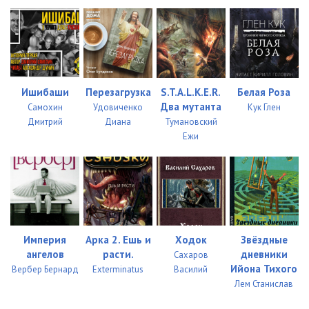
Ишибаши
Перезагрузка
S.T.A.L.K.E.R.
Белая Роза
Два мутанта
Самохин
Удовиченко
Кук Глен
Дмитрий
Диана
Тумановский
Ежи
Империя
Арка 2. Ешь и
Ходок
Звёздные
ангелов
расти.
дневники
Сахаров
Ийона Тихого
Вербер Бернард
Exterminatus
Василий
Лем Станислав