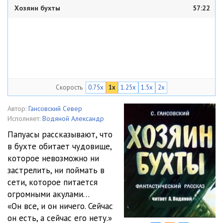
Хозяин бухты
57:22
Скорость
0.75x
1x
1.25x
1.5x
2x
Автор:
Гансовский Север
Исполняет:
Водяной Александр
Папуасы рассказывают, что
в бухте обитает чудовище,
которое невозможно ни
застрелить, ни поймать в
сети, которое питается
огромными акулами…
«Он все, и он ничего. Сейчас
он есть, а сейчас его нету.»