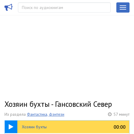
Хозяин бухты - Гансовский Север
Из раздела
Фантастика, фэнтези
57 минут
57:22
00:00
00:00
Хозяин бухты