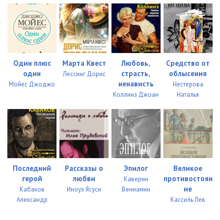
07_03_Hozyayka_zamka_Mellin
23:47
08_01_Hozyayka_zamka_Mellin
15:12
08_02_Hozyayka_zamka_Mellin
26:33
Один плюс
Марта Квест
Любовь,
Средство от
08_03_Hozyayka_zamka_Mellin
21:53
один
страсть,
облысения
Лессинг Дорис
ненависть
Мойес Джоджо
Нестерова
09_00_Epilog
15:52
Коллинз Джоан
Наталья
Последний
Рассказы о
Эпилог
Великое
герой
любви
противостоян
Каверин
ие
Кабаков
Иноуэ Ясуси
Вениамин
Александр
Кассиль Лев