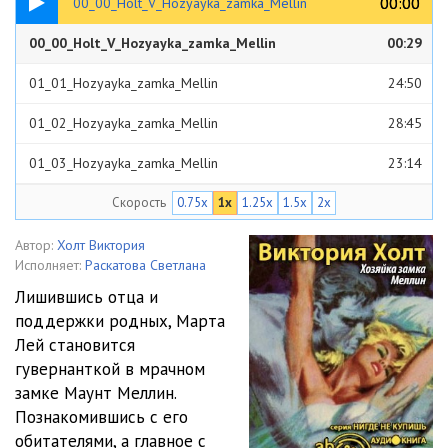
00:00
00:00
00_00_Holt_V_Hozyayka_zamka_Mellin
00_00_Holt_V_Hozyayka_zamka_Mellin
00:29
01_01_Hozyayka_zamka_Mellin
24:50
01_02_Hozyayka_zamka_Mellin
28:45
01_03_Hozyayka_zamka_Mellin
23:14
Скорость
0.75x
1x
1.25x
1.5x
2x
02_Hozyayka_zamka_Mellin
38:59
03_01_Hozyayka_zamka_Mellin
23:14
Автор:
Холт Виктория
Исполняет:
Раскатова Светлана
03_02_Hozyayka_zamka_Mellin
16:52
Лишившись отца и
поддержки родных, Марта
03_03_Hozyayka_zamka_Mellin
22:28
Лей становится
03_04_Hozyayka_zamka_Mellin
17:10
гувернанткой в мрачном
замке Маунт Меллин.
04_01_Hozyayka_zamka_Mellin
24:11
Познакомившись с его
обитателями, а главное с
04_02_Hozyayka_zamka_Mellin
18:09