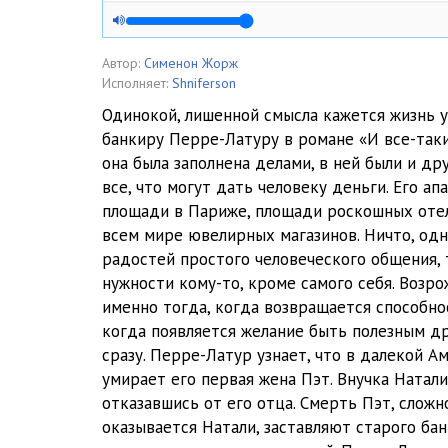
005
006
Автор:
Сименон Жорж
Исполняет:
Shniferson
007
Одинокой, лишенной смысла кажется жизнь 
банкиру Перре-Латуру в романе «И все-таки
008
она была заполнена делами, в ней были и др
009
все, что могут дать человеку деньги. Его а
площади в Париже, площади роскошных отел
010
всем мире ювелирных магазинов. Ничто, одн
радостей простого человеческого общения, 
011
нужности кому-то, кроме самого себя. Воз
012
именно тогда, когда возвращается способно
когда появляется желание быть полезным д
013
сразу. Перре-Латур узнает, что в далекой А
умирает его первая жена Пэт. Внучка Натал
014
отказавшись от его отца. Смерть Пэт, сложн
015
оказывается Натали, заставляют старого бан