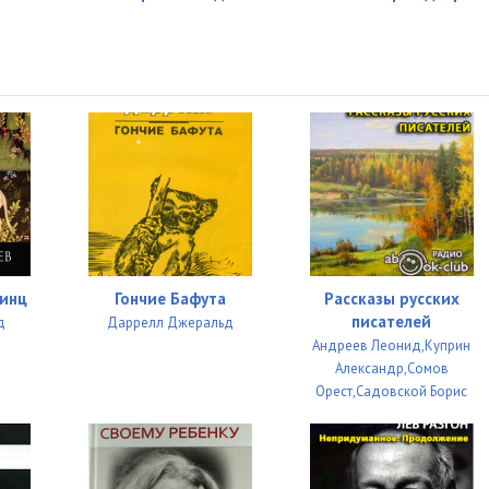
инц
Гончие Бафута
Рассказы русских
писателей
д
Даррелл Джеральд
Андреев Леонид,Куприн
Александр,Сомов
Орест,Садовской Борис