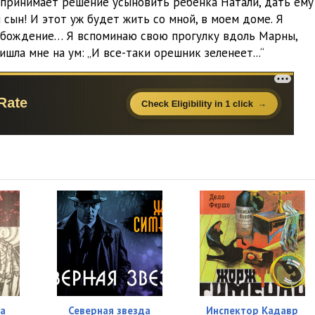
 принимает решение усыновить ребенка Натали, дать ему
08:34
н сын! И этот уж будет жить со мной, в моем доме. Я
вобождение… Я вспоминаю свою прогулку вдоль Марны,
10:06
шла мне на ум: „И все-таки орешник зеленеет...“
09:45
10:09
08:12
10:59
11:04
10:11
07:10
06:30
11:19
на
Северная звезда
Инспектор Кадавр