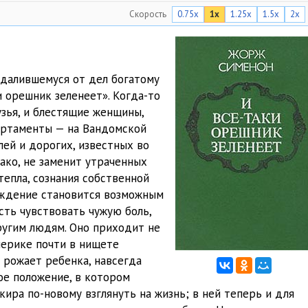
Скорость
0.75x
1x
1.25x
1.5x
2x
10:32
10:30
10:22
удалившемуся от дел богатому
 орешник зеленеет». Когда-то
10:26
узья, и блестящие женщины,
10:03
партаменты — на Вандомской
ей и дорогих, известных во
09:59
ако, не заменит утраченных
тепла, сознания собственной
09:50
рождение становится возможным
07:59
сть чувствовать чужую боль,
ругим людям. Оно приходит не
10:10
мерике почти в нищете
и рожает ребенка, навсегда
09:52
ое положение, в котором
10:07
кира по-новому взглянуть на жизнь; в ней теперь и для