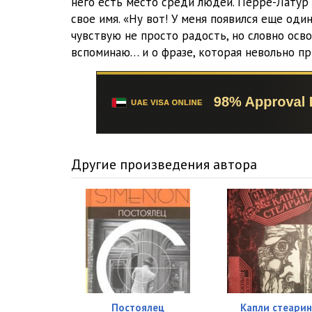
него есть место среди людей. Перре-Латур
016
свое имя. «Ну вот! У меня появился еще оди
чувствую не просто радость, но словно ос
017
вспоминаю… и о фразе, которая невольно при
018
019
020
021
Другие произведения автора
022
023
024
025
026
Постоялец
Капли стеари