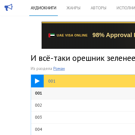
АУДИОКНИГИ
ЖАНРЫ
АВТОРЫ
ИСПОЛНИ
И всё-таки орешник зелене
Из раздела
Роман
10:20
001
001
002
003
004