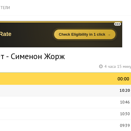
ТЕЛИ
ет - Сименон Жорж
4 часа 15 мин
00:00
00:00
10:20
10:46
10:30
09:39