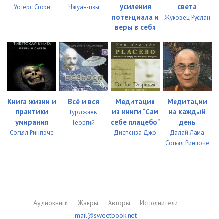
усиления
света
Уотерс Стори
Чжуан-цзы
потенциала и
Жуковец Руслан
веры в себя
Книга жизни и
Всё и вся
Медитация
Медитации
практики
из книги "Сам
на каждый
Гурджиев
умирания
себе плацебо"
день
Георгий
Согьял Ринпоче
Диспенза Джо
Далай Лама
Согьял Ринпоче
Аудиокниги
Жанры
Авторы
Исполнители
mail@sweetbook.net