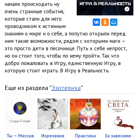
начали происходить ну
очень странные события,
12. Книга1-Часть1-Глава 12--
50:27
которые стали для него
13. Книга1-Часть1-Глава 13--
47:25
проводником к истинным
знаниям о мире и о себе, а попутно открыли перед
14. Книга1-Часть1-Глава 14--
40:28
ним такие возможности, рядом с которыми маги —
это просто дети в песочнице. Путь к себе непрост,
15. Книга1-Часть1-Глава 15--
30:07
но он стоит того, чтобы по нему пройти. Так что
16. Книга1-Часть1-Глава 16--
47:24
добро пожаловать в Игру, единственную Игру, в
которую стоит играть. В Игру в Реальность.
17. Книга1-Часть1-Глава 17--
48:10
18. Книга 2-Часть 2. ТВОРЕЦ -Глава 18--
42:32
Еще из раздела "
Эзотерика
"
19. Книга 2-Часть 2. ТВОРЕЦ -Глава 19--
38:09
20. Книга 2-Часть 2. ТВОРЕЦ -Глава 20--
54:17
21. Книга 2-Часть 2. ТВОРЕЦ -Глава 21--
42:33
22. Книга 2-Часть 2. ТВОРЕЦ -- ЭПИЛОГ--
04:52
Ты — Мессия
Изречения
Практика
За завесами