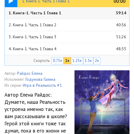
00:00
00:00
1. Книга-1. Часть 1 Глава 1
1. Книга-1. Часть 1 Глава 1
39:14
2. Книга-1. Часть 1 Глава 2
40:56
3. Книга-1. Часть 1 Глава 3
51:26
4. Книга-1. Часть 1 Глава 4
48:53
Скорость
0.75x
1x
1.25x
1.5x
2x
5. Книга1-Часть1-Глава 5--
49:46
6. Книга-1. Часть 1 Глава 6
45:47
Автор:
Райдос Елена
Исполняет:
Годунова Галина
7. Книга1-Часть1-Глава 7--
28:42
Из серии:
Игра в Реальность #1
Автор Елена Райдос:
8. Книга1-Часть1-Глава 8--
31:23
Думаете, наша Реальность
устроена именно так, как
9. Книга1-Часть1-Глава 9--
27:15
вам рассказывали в школе?
10. Книга1-Часть1-Глава 10--
45:34
Герой этой книги тоже так
думал, пока в его жизни не
11. Книга1-Часть1-Глава 11--
34:57