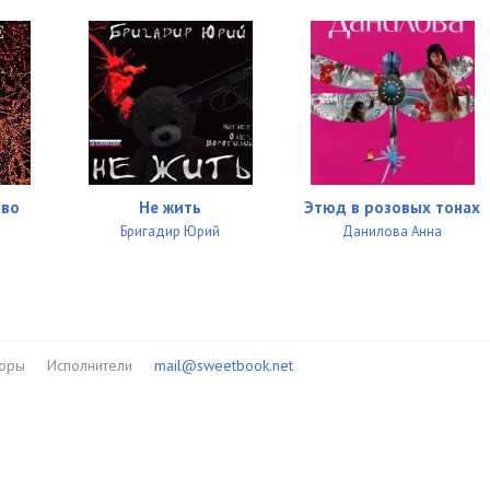
тво
Не жить
Этюд в розовых тонах
Бригадир Юрий
Данилова Анна
торы
Исполнители
mail@sweetbook.net