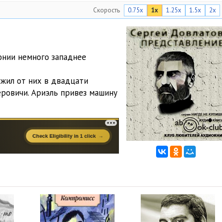
Скорость
0.75x
1x
1.25x
1.5x
2x
онии немного западнее
жил от них в двадцати
еровичи. Ариэль привез машину