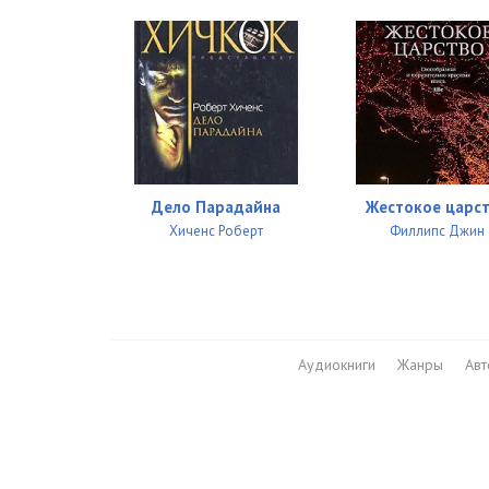
Дело Парадайна
Жестокое царс
Хиченс Роберт
Филлипс Джин
Аудиокниги
Жанры
Ав