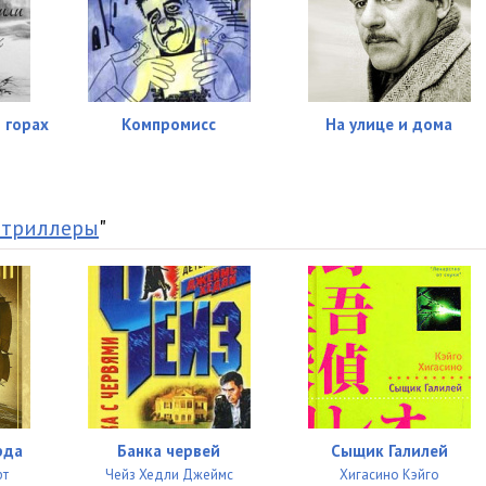
 горах
Компромисс
На улице и дома
 триллеры
"
рда
Банка червей
Сыщик Галилей
рт
Чейз Хедли Джеймс
Хигасино Кэйго