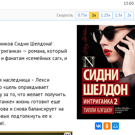
13:00
Скорость
0.75x
1x
1.25x
1.5x
2x
12:52
12:18
12:31
ников Сидни Шелдона!
риганка» — романа, который
12:54
и фанатам «семейных саг», и
13:16
13:05
я наследница – Лекси
то «цель оправдывает
13:08
 за то, что желает получить.
12:24
ганке» жизнь готовит еще
ова и снова балансирует на
13:34
овых подтолкнуть ее к
!..
09:36