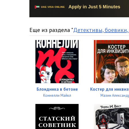
Интриганка-2_15
Интриганка-2_16
Интриганка-2_17
Еще из раздела "
Детективы, боевики,
Интриганка-2_18
Интриганка-2_19
Интриганка-2_20
Интриганка-2_21
Интриганка-2_22
Блондинка в бетоне
Костер для инкви
Интриганка-2_23
Коннелли Майкл
Мазин Александ
Интриганка-2_24
Интриганка-2_25
Интриганка-2_26