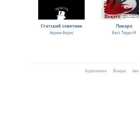
Интриганка-2_27
Интриганка-2_28
Статский советник
Пикаро
Акунин Борис
Вест Терри М.
Интриганка-2_29
Интриганка-2_30
Интриганка-2_31
Аудиокниги
Жанры
Ав
Интриганка-2_32
Интриганка-2_33
Интриганка-2_34
Интриганка-2_35
Интриганка-2_36
Интриганка-2_37