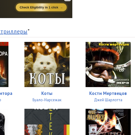
11:00
10:40
11:26
 триллеры
"
11:40
10:48
09:52
15:48
15:59
зитора
Коты
Кости Мертвецов
16:14
р
Буало-Нарсежак
Джей Шарлотта
17:16
15:22
14:16