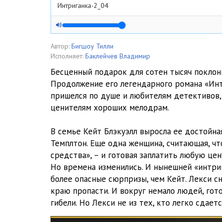
Интриганка-2_04
Интриганка-2_05
Интриганка-2_06
Автор:
Бигшоу Тилли
Исполняет:
Баклейчев Владимир
Интриганка-2_07
Бесценный подарок для сотен тысяч поклон
Продолжение его легендарного романа «Инт
Интриганка-2_08
пришелся по душе и любителям детективов, 
Интриганка-2_09
ценителям хороших мелодрам.
Интриганка-2_10
В семье Кейт Блэкуэлл выросла ее достойна
Темплтон. Еще одна женщина, считающая, ч
Интриганка-2_11
средства», – и готовая заплатить любую цену
Интриганка-2_12
Но времена изменились. И нынешней «интри
более опасные сюрпризы, чем Кейт. Лекси сн
Интриганка-2_13
краю пропасти. И вокруг немало людей, гот
гибели. Но Лекси не из тех, кто легко сдается
Интриганка-2_14