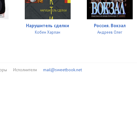
10:04
14:03
Нарушитель сделки
Россия. Вокзал
Кобен Харлан
Андреев Олег
14:19
14:47
13:02
торы
Исполнители
mail@sweetbook.net
14:14
16:11
16:19
16:29
14:10
14:05