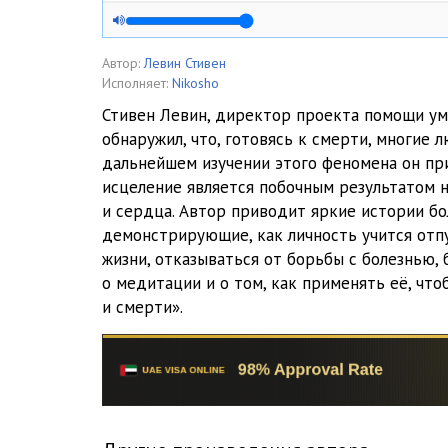
05.Вставая на путь исцеления
06.Исследование неисцеленного
Автор:
Левин Стивен
Исполняет:
Nikosho
07.Сопротивляющееся напряжение
Стивен Левин, директор проекта помощи у
обнаружил, что, готовясь к смерти, многие 
08.Медитация большого сердца
дальнейшем изучении этого феномена он при
09.Собраться с духом
исцеление является побочным результатом н
и сердца. Автор приводит яркие истории бо
10.Прощение
демонстрирующие, как личность учится отп
жизни, отказываться от борьбы с болезнью,
11.Медитация на прощении
о медитации и о том, как применять её, чт
12.Исследование горя
и смерти».
13.Медитация на переживание горя
14.Установление серлечной связи с тем, что лишено
15.Медитация на установление серлечной связи с те