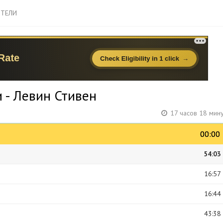
ТЕЛИ
 - Левин Стивен
17 часов 18 мин
00:00
00:00
54:03
16:57
16:44
43:38