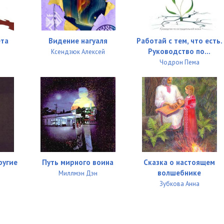
09:51
27:16
ета
Видение нагуаля
Работай с тем, что есть.
40:50
Руководство по...
Ксендзюк Алексей
х состояний
20:44
Чодрон Пема
18:49
16:10
14:53
27:55
ругие
Путь мирного воина
Сказка о настоящем
38:30
волшебнике
Миллмэн Дэн
12:14
Зубкова Анна
23:38
34:10