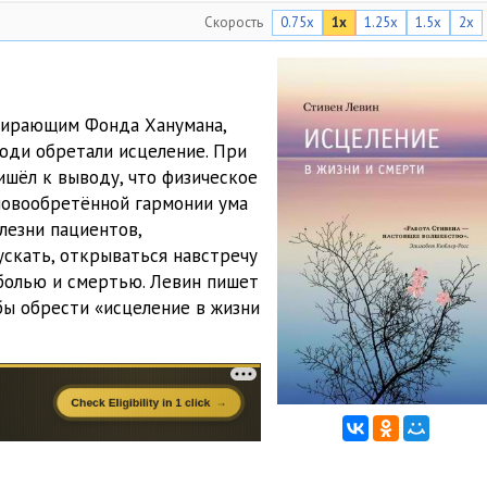
Скорость
0.75x
1x
1.25x
1.5x
2x
25:48
39:31
34:00
мирающим Фонда Ханумана,
люди обретали исцеление. При
17:24
шёл к выводу, что физическое
31:11
овообретённой гармонии ума
лезни пациентов,
39:06
ускать, открываться навстречу
 болью и смертью. Левин пишет
16:38
обы обрести «исцеление в жизни
50:13
22:07
 любви
26:45
м, что лишено любви
18:11