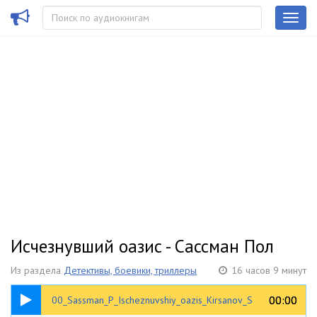
Исчезнувший оазис - Сассман Пол
Из раздела
Детективы, боевики, триллеры
16 часов 9 минут
00:27
00:00
00:00
00_Sassman_P_Ischeznuvshiy_oazis_Kirsanov_S