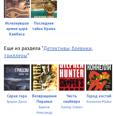
22_Oazis Dahla
06:27
23_Kair
09:43
24_Kair, amerikanskoe posolstvo
04:09
Исчезнувшая
Последняя
армия царя
тайна Храма
25_Dahla
03:06
Камбиса
26_Kair
04:39
Еще из раздела "
Детективы, боевики,
27_Kair, koptskiy kvartal
24:20
триллеры
"
28_Kair, Amerikanskiy universitet
21:33
29_Dahla
02:21
30_Kair
20:02
31_01_Kair, Egipetskiy muzey
20:39
Серая гора
Возвращение
Честь
Город костей
Пираньи
снайпера
Гришэм Джон
Коннелли Майкл
31_02_Kair, Egipetskiy muzey
26:35
Бушков
Хантер Стивен
Александр
32_Kair, Zamalik
18:08