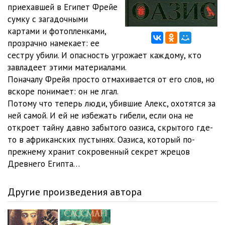
11_Kair
03:14
приехавшей в Египет Фрейе
сумку с загадочными
12_Dahla
08:41
картами и фотопленками,
прозрачно намекает: ее
13_Kair, Amerikanskiy universitet
06:38
сестру убили. И опасность угрожает каждому, кто
14_Dahla
12:30
завладеет этими материалами.
Поначалу Фрейя просто отмахивается от его слов, но
15_Kair
12:22
вскоре понимает: он не лгал.
Потому что теперь люди, убившие Алекс, охотятся за
16_Dahla
11:34
ней самой. И ей не избежать гибели, если она не
17_Mezhdu Dahloy i Kairom
07:00
откроет тайну давно забытого оазиса, скрытого где-
то в африканских пустынях. Оазиса, который по-
18_Kair, Manshiyat-Nasir
14:51
прежнему хранит сокровенный секрет жрецов
Древнего Египта…
19_Oazis Dahla
14:52
20_Egipet, mezhdu Kairom i Dahloy
01:47
Другие произведения автора
21_Dahla
34:46