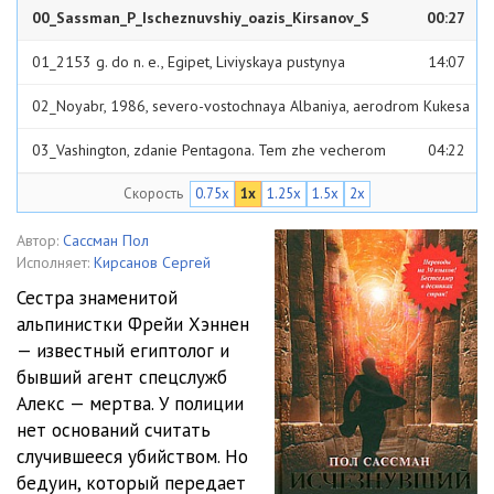
00_Sassman_P_Ischeznuvshiy_oazis_Kirsanov_S
00:27
01_2153 g. do n. e., Egipet, Liviyskaya pustynya
14:07
02_Noyabr, 1986, severo-vostochnaya Albaniya, aerodrom Kukesa
18:47
03_Vashington, zdanie Pentagona. Tem zhe vecherom
04:22
Скорость
0.75x
1x
1.25x
1.5x
2x
04_Parizh. Chetyre mesyatsa spustya
01:56
05_Liviyskaya pustynya, mezhdu Gilf-el-Kebirom i Dahloy Nashi dni
Автор:
Сассман Пол
Исполняет:
Кирсанов Сергей
06:27
06_Kaliforniya, Yosemitskiy natsionalnyy park
07:00
Сестра знаменитой
альпинистки Фрейи Хэннен
07_Kair, otel «Mariott»
22:56
— известный египтолог и
08_Kair
30:28
бывший агент спецслужб
Алекс — мертва. У полиции
09_Kair
14:23
нет оснований считать
случившееся убийством. Но
10_Dahla
06:17
бедуин, который передает