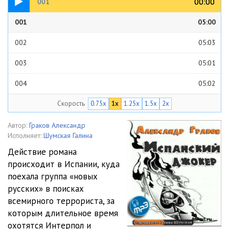
00:00
00:00
001
001
05:00
002
05:03
003
05:01
004
05:02
Скорость
0.75x
1x
1.25x
1.5x
2x
005
05:02
006
05:01
Автор:
Граков Александр
Исполняет:
Шумская Галина
007
05:01
Действие романа
происходит в Испании, куда
008
05:01
поехала группа «новых
009
05:01
русских» в поисках
всемирного террориста, за
010
05:03
которым длительное время
охотятся Интерпол и
011
05:02