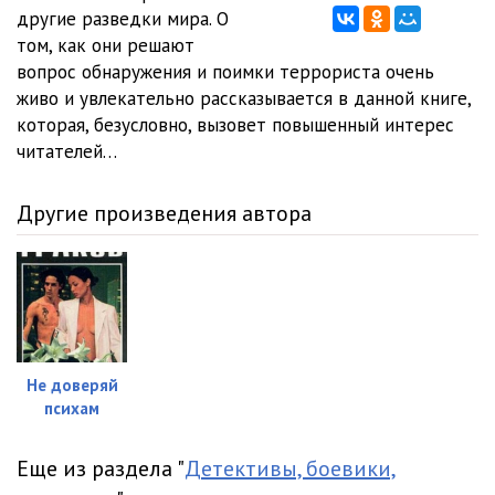
другие разведки мира. О
012
05:02
том, как они решают
вопрос обнаружения и поимки террориста очень
013
05:03
живо и увлекательно рассказывается в данной книге,
которая, безусловно, вызовет повышенный интерес
014
05:02
читателей…
015
05:03
Другие произведения автора
016
05:01
017
05:01
018
05:02
019
05:05
Не доверяй
020
05:02
психам
021
05:01
Еще из раздела "
Детективы, боевики,
022
05:03