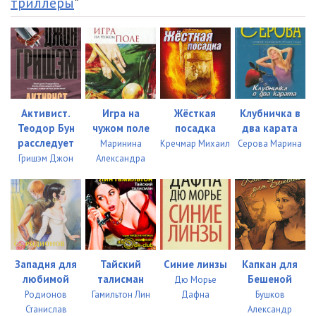
триллеры
"
023
05:00
024
05:02
025
05:02
026
05:02
Активист.
Игра на
Жёсткая
Клубничка в
Теодор Бун
чужом поле
посадка
два карата
027
05:03
расследует
Маринина
Кречмар Михаил
Серова Марина
Гришэм Джон
Александра
028
05:02
029
05:03
030
05:02
031
05:01
Западня для
Тайский
Синие линзы
Капкан для
032
05:03
любимой
талисман
Бешеной
Дю Морье
Родионов
Гамильтон Лин
Дафна
Бушков
033
05:06
Станислав
Александр