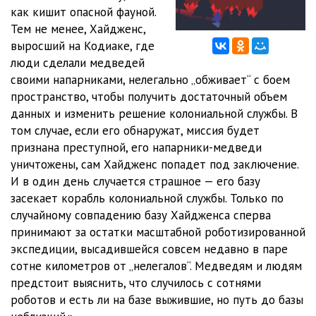
как кишит опасной фауной.
Тем не менее, Хайдженс,
выросший на Кодиаке, где
люди сделали медведей
своими напарниками, нелегально „обживает“ с боем
пространство, чтобы получить достаточный объем
данных и изменить решение колониальной службы. В
том случае, если его обнаружат, миссия будет
признана преступной, его напарники-медведи
уничтожены, сам Хайдженс попадет под заключение.
И в один день случается страшное — его базу
засекает корабль колониальной службы. Только по
случайному совпадению базу Хайдженса сперва
принимают за остатки масштабной роботизированной
экспедиции, высадившейся совсем недавно в паре
сотне километров от „нелегалов“. Медведям и людям
предстоит выяснить, что случилось с сотнями
роботов и есть ли на базе выжившие, но путь до базы