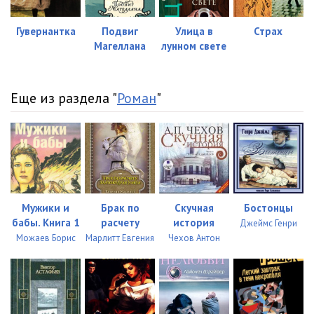
Гувернантка
Подвиг
Улица в
Страх
Магеллана
лунном свете
Еще из раздела "
Роман
"
Мужики и
Брак по
Скучная
Бостонцы
бабы. Книга 1
расчету
история
Джеймс Генри
Можаев Борис
Марлитт Евгения
Чехов Антон