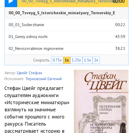
00:00
00:00
00_00_Tsveyg_S_Istoricheskie_miniatyury_Ternovskiy_E
00_00_Tsveyg_S_Istoricheskie_miniatyury_Ternovskiy_E
00:33
00_01_Soderzhanie
00:22
01_Geniy odnoy nochi
43:59
02_Nevozvratimoe mgnovenie
38:21
Скорость
0.75x
1x
1.25x
1.5x
2x
03_Otkrytie Eldorado
25:16
04_Borba za Yuzhnyy polyus
48:10
Автор:
Цвейг Стефан
Исполняет:
Терновский Евгений
05_Triumf i tragediya Stefana Tsveyga
24:52
Стефан Цвейг предлагает
слушателям аудиокниги
«Исторические миниатюры»
взглянуть на значимые
события прошлого с иного
ракурса. Писатель
рассматривает историю в