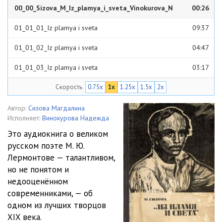
00_00_Sizova_M_Iz_plamya_i_sveta_Vinokurova_N
00:26
01_01_01_Iz plamya i sveta
09:37
01_01_02_Iz plamya i sveta
04:47
01_01_03_Iz plamya i sveta
03:17
Скорость
0.75x
1x
1.25x
1.5x
2x
01_01_04_Iz plamya i sveta
06:44
01_01_05_Iz plamya i sveta
09:53
Автор:
Сизова Магдалина
Исполняет:
Винокурова Надежда
01_01_06_Iz plamya i sveta
08:32
Это аудиокнига о великом
русском поэте М. Ю.
01_01_07_Iz plamya i sveta
05:57
Лермонтове — талантливом,
01_01_08_Iz plamya i sveta
06:20
но не понятом и
недооценённом
01_01_09_Iz plamya i sveta
04:28
современниками, — об
одном из лучших творцов
01_01_10_Iz plamya i sveta
02:30
XIX века.