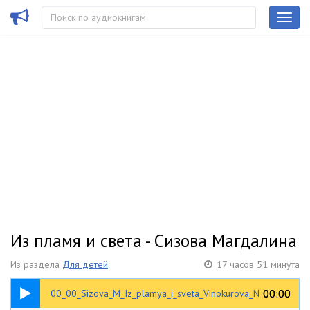
Из пламя и света - Сизова Магдалина
Из раздела
Для детей
17 часов 51 минута
00:26
00:00
00:00
00_00_Sizova_M_Iz_plamya_i_sveta_Vinokurova_N