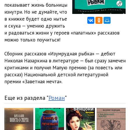
показывает жизнь больницы
Nazarkin-12
08:47
изнутри. Но не думайте, что
в книжке будет одно нытье
Nazarkin-13
05:54
и скука — умению дружить
и радоваться жизни у героев «палатных» рассказов
можно только поучиться!
Сборник рассказов «Изумрудная рыбка» — дебют
Николая Назаркина в литературе — был сразу замечен
критиками и получил Малую премию (за повесть или
рассказ) Национальной детской литературной
премии «Заветная мечта».
Еще из раздела "
Роман
"