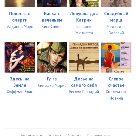
Повесть о
Банка с
Ловушка для
Свадебный
смерти
печеньем
Катрин
марш
Алданов Марк
Кинг Стивен
Бенцони
Медведев
Жюльетта
Валерий
Здесь, на
Гу-га
Досье на
Слепое
Земле
самого себя
счастье
Симашко Морис
Хоффман Элис
Беглов Геннадий
Хмелевская
Иоанна
Аудиокниги
Жанры
Авторы
Исполнители