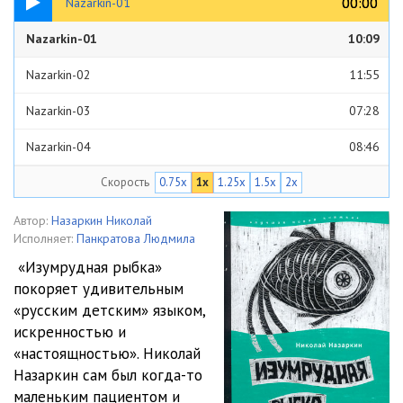
00:00
00:00
Nazarkin-01
Nazarkin-01
10:09
Nazarkin-02
11:55
Nazarkin-03
07:28
Nazarkin-04
08:46
Скорость
0.75x
1x
1.25x
1.5x
2x
Nazarkin-05
08:07
Nazarkin-06
10:07
Автор:
Назаркин Николай
Исполняет:
Панкратова Людмила
Nazarkin-07
09:13
«Изумрудная рыбка»
покоряет удивительным
Nazarkin-08
10:58
«русским детским» языком,
Nazarkin-09
08:31
искренностью и
«настоящностью». Николай
Nazarkin-10
08:28
Назаркин сам был когда-то
маленьким пациентом и
Nazarkin-11
10:38