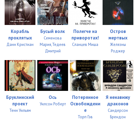
Корабль
Бусый волк
Полегче на
Остров
проклятых
приворотах!
мертвых
Семенова
Данн Кристиан
Мария,Тедеев
Сланцев Миша
Желязны
Дмитрий
Роджер
Бруклинский
Ось
Потерянное
Я ненавижу
проект
Освобождени
драконов
Уилсон Роберт
е
Тенн Уильям
Сандерсон
Торп Гэв
Брендон