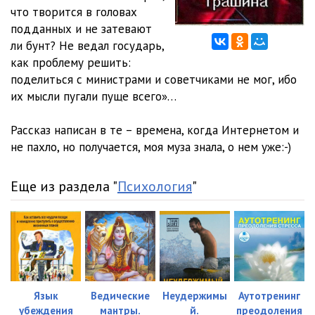
что творится в головах
подданных и не затевают
ли бунт? Не ведал государь,
как проблему решить:
поделиться с министрами и советчиками не мог, ибо
их мысли пугали пуще всего»…
Рассказ написан в те – времена, когда Интернетом и
не пахло, но получается, моя муза знала, о нем уже:-)
Еще из раздела "
Психология
"
Язык
Ведические
Неудержимы
Аутотренинг
убеждения
мантры.
й.
преодоления