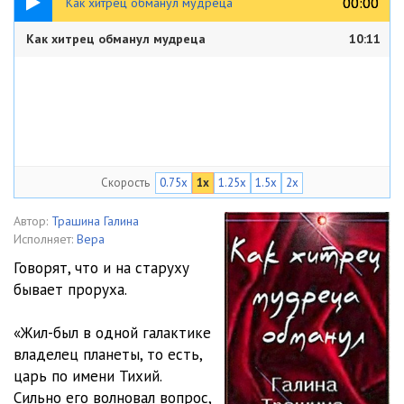
00:00
00:00
Как хитрец обманул мудреца
Как хитрец обманул мудреца
10:11
Скорость
0.75x
1x
1.25x
1.5x
2x
Автор:
Трашина Галина
Исполняет:
Вера
Говорят, что и на старуху
бывает проруха.
«Жил-был в одной галактике
владелец планеты, то есть,
царь по имени Тихий.
Сильно его волновал вопрос,