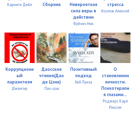
Сборник
Невероятная
стресса
Карнеги Дейл
сила веры в
Козлов Алексей
действии
Вуйчич Ник
Коррупционн
Даосские
Позитивный
О
ый
чтения(Дао
подход
становлении
паразитизм
де Цзин)
личности.
Хей Луиза
Психотерапи
Джангир
Лао-цзы
я глазами...
Роджерс Карл
Рэнсом