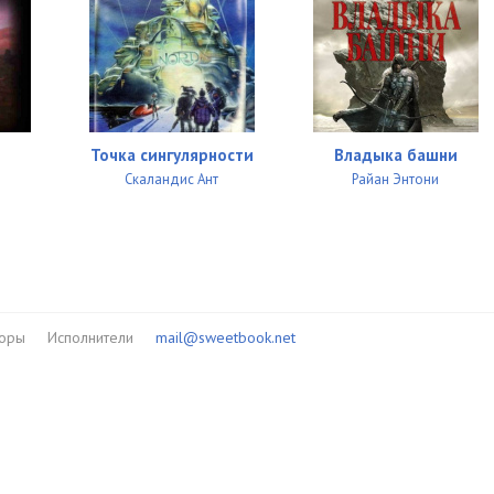
08:03
27:15
Точка сингулярности
Владыка башни
Скаландис Ант
Райан Энтони
торы
Исполнители
mail@sweetbook.net