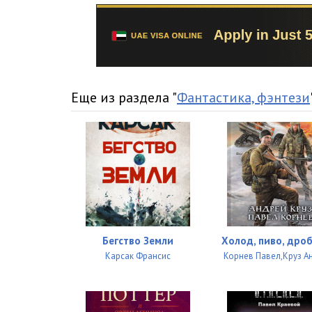
15. Сказы
16. Сказы
17. Сказы
18. Сказы
Еще из раздела "
Фантастика, фэнтези
19. Сказы
20. Сказы
21. Сказы
22. Сказы
23. Сказы
Бегство Земли
Холод, пиво, дро
Карсак Франсис
Корнев Павел,Круз А
24. Сказы
25. Сказы