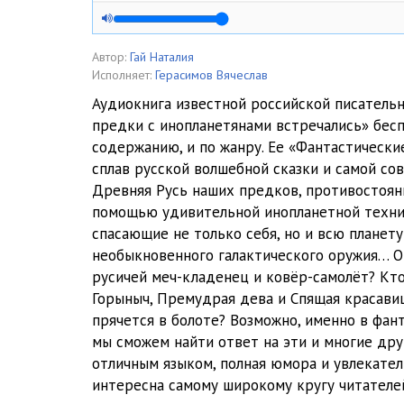
04. Сказы
05. Сказы
Автор:
Гай Наталия
Исполняет:
Герасимов Вячеслав
06. Сказы
Аудиокнига известной российской писатель
предки с инопланетянами встречались» бес
07. Сказы
содержанию, и по жанру. Ее «Фантастически
08. Сказы
сплав русской волшебной сказки и самой со
Древняя Русь наших предков, противостоя
09. Сказы
помощью удивительной инопланетной техник
спасающие не только себя, но и всю планет
10. Сказы
необыкновенного галактического оружия… О
11. Сказы
русичей меч-кладенец и ковёр-самолёт? Кто
Горыныч, Премудрая дева и Спящая красавиц
12. Сказы
прячется в болоте? Возможно, именно в фант
мы сможем найти ответ на эти и многие дру
13. Сказы
отличным языком, полная юмора и увлекател
14. Сказы
интересна самому широкому кругу читателе