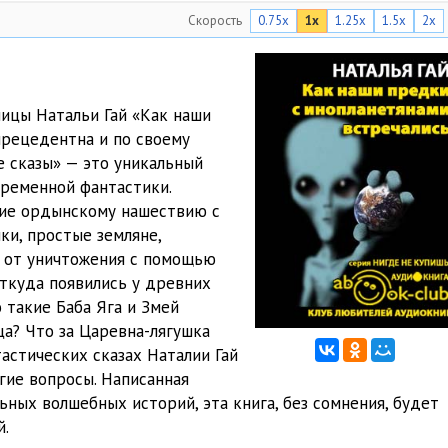
Скорость
0.75x
1x
1.25x
1.5x
2x
30:53
32:42
29:00
ницы Натальи Гай «Как наши
прецедентна и по своему
22:45
е сказы» — это уникальный
18:49
временной фантастики.
ние ордынскому нашествию с
31:46
и, простые земляне,
у от уничтожения с помощью
27:01
ткуда появились у древних
21:53
 такие Баба Яга и Змей
а? Что за Царевна-лягушка
14:53
астических сказах Наталии Гай
гие вопросы. Написанная
39:08
ьных волшебных историй, эта книга, без сомнения, будет
24:50
й.