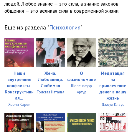
людей. Любое знание — это сила, а знание законов
общения — это великая сила в современной жизни.
Еще из раздела "
Психология
"
Наши
Жена.
О
Медитация
внутренние
Любовница.
физиономике
на
конфликты.
Любимая
привлечение
Шопенгауэр
Конструктивн
денег в вашу
Толстая Наталья
Артур
ая...
жизнь
Хорни Карен
Джоул Клаус