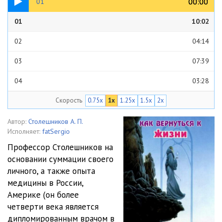
00:00
00:00
01
01
10:02
02
04:14
03
07:39
04
03:28
Скорость
0.75x
1x
1.25x
1.5x
2x
05
17:03
06
15:14
Автор:
Столешников А. П.
Исполняет:
fatSergio
07
24:30
Профессор Столешников на
основании суммации своего
08
31:22
личного, а также опыта
09
18:22
медицины в России,
Америке (он более
10
10:49
четверти века является
дипломированным врачом в
11
15:06