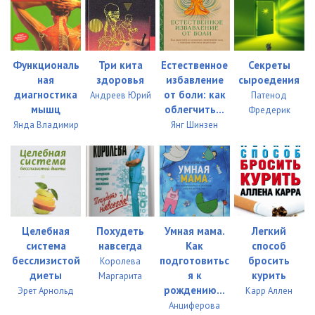
Функциональ
Три кита
Естественное
Секреты
ная
здоровья
избавление
сыроедения
диагностика
от боли: как
Андреев Юрий
Патенод
мышц
облегчить...
Фредерик
Янда Владимир
Янг Шинзен
Целебная
Похудеть
Умная мама.
Легкий
система
навсегда
Как
способ
бесслизистой
подготовитьс
бросить
Королева
диеты
я к
курить
Маргарита
рождению...
Эрет Арнольд
Карр Аллен
Анциферова