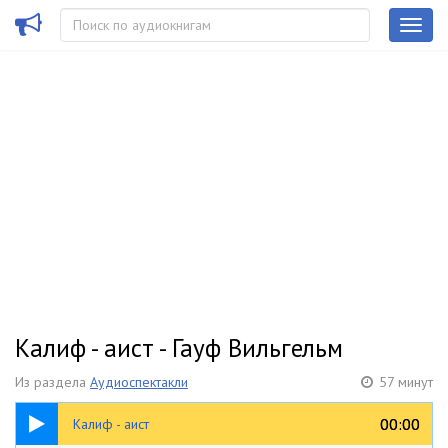
Калиф - аист - Гауф Вильгельм
Из раздела
Аудиоспектакли
57 минут
57:35
00:00
00:00
Калиф - аист