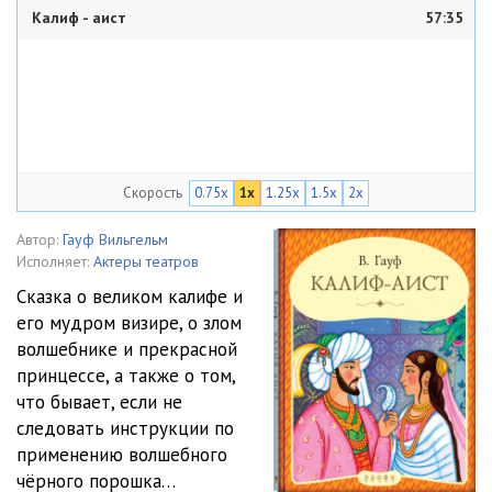
Калиф - аист
57:35
Скорость
0.75x
1x
1.25x
1.5x
2x
Автор:
Гауф Вильгельм
Исполняет:
Актеры театров
Сказка о великом калифе и
его мудром визире, о злом
волшебнике и прекрасной
принцессе, а также о том,
что бывает, если не
следовать инструкции по
применению волшебного
чёрного порошка…