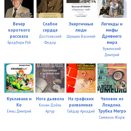
Вечер
Слабое
Энергичные
Легенды и
короткого
сердце
люди
мифы
рассказа
Древнего
Достоевский
Шукшин Василий
мира
Брэдбери Рэй
Федор
Бужинский
Дмитрий
Куклаваня и
Нога дьявола
На графских
Человек из
Ко
развалинах
Лондона.
Конан Дойль
Трубка Мегрэ
Емец Дмитрий
Артур
Гайдар Аркадий
Сименон Жорж