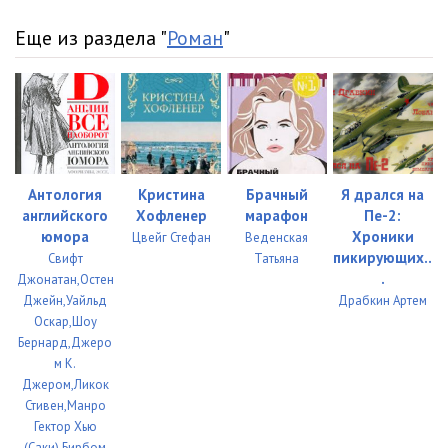
10_Karusel
09:39
Еще из раздела "
Роман
"
11_01_Pervoe kreschenie
27:56
11_02_Pervoe kreschenie
25:40
11_03_Pervoe kreschenie
26:52
11_04_Pervoe kreschenie
23:27
Антология
Кристина
Брачный
Я дрался на
11_05_Pervoe kreschenie
22:16
английского
Хофленер
марафон
Пе-2:
юмора
Хроники
Цвейг Стефан
Веденская
11_06_Pervoe kreschenie
25:05
пикирующих..
Свифт
Татьяна
.
Джонатан,Остен
12_01_Zatmenie
24:57
Джейн,Уайльд
Драбкин Артем
12_02_Zatmenie
23:03
Оскар,Шоу
Бернард,Джеро
12_03_Zatmenie
24:21
м К.
Джером,Ликок
13_01_Prozrenie
22:02
Стивен,Манро
Гектор Хью
13_02_Prozrenie
27:31
(Саки),Бирбом