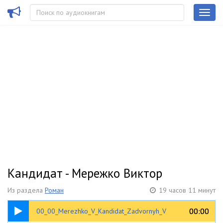
Кандидат - Мережко Виктор
Из раздела
Роман
19 часов 11 минут
00:56
00:00
00:00
00_00_Merezhko_V_Kandidat_Zadvornyh_V