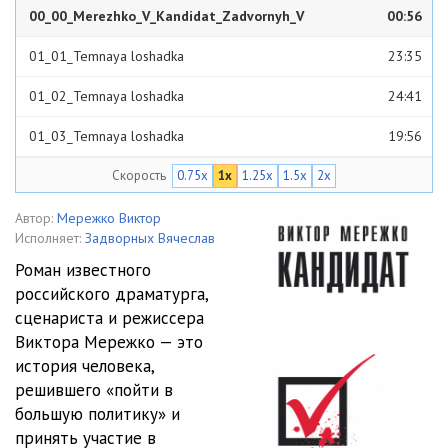
00_00_Merezhko_V_Kandidat_Zadvornyh_V
00:56
01_01_Temnaya loshadka
23:35
01_02_Temnaya loshadka
24:41
01_03_Temnaya loshadka
19:56
Скорость
0.75x
1x
1.25x
1.5x
2x
01_04_Temnaya loshadka
22:26
02_01_Roman
26:03
Автор:
Мережко Виктор
Исполняет:
Задворных Вячеслав
02_02_Roman
28:49
Роман известного
российского драматурга,
02_03_Roman
28:49
сценариста и режиссера
03_Proba pera
28:44
Виктора Мережко — это
история человека,
04_01_Nochnoy klub Mokritsa
29:27
решившего «пойти в
большую политику» и
04_02_Nochnoy klub Mokritsa
23:36
принять участие в