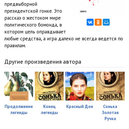
05_01_Pervyy risk
19:11
предвыборной
президентской гонке. Это
05_02_Pervyy risk
23:13
рассказ о жестоком мире
политического бомонда, в
05_03_Pervyy risk
23:07
котором цель оправдывает
05_04_Pervyy risk
21:58
любые средства, а игра далеко не всегда ведется по
правилам.
06_Smyatenie
28:02
07_01_Kabinet sledovatelya
26:44
Другие произведения автора
07_02_Kabinet sledovatelya
29:48
08_01_Komanda
21:11
08_02_Komanda
23:18
08_03_Komanda
23:48
Продолжение
Конец
Красный Дон
Сонька
легенды
легенды
Золотая
09_Dvor doma Pogodinyh
15:41
Ручка