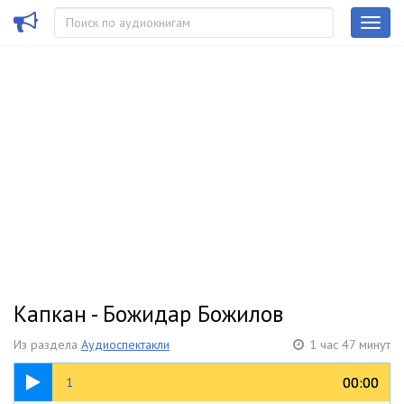
Капкан - Божидар Божилов
Из раздела
Аудиоспектакли
1 час 47 минут
17:08
00:00
00:00
1