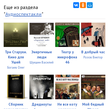
Еще из раздела
"
Аудиоспектакли
"
Три Старухи.
Энергичные
Театр у
В добрый час
Кино для
люди
микрофона
Розов Виктор
Ушей
46
Шукшин Василий
Богаев Олег
Сборник
Дредноуты
Не все коту
Мой бедный