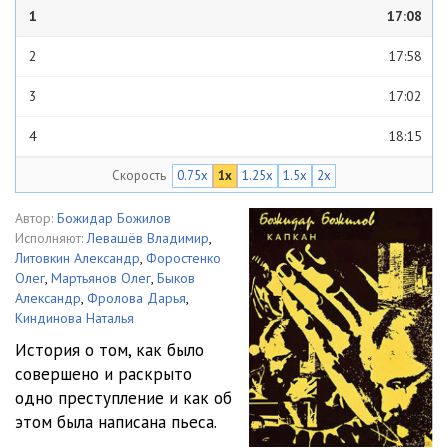
1
17:08
2
17:58
3
17:02
4
18:15
Скорость
0.75x
1x
1.25x
1.5x
2x
5
17:51
6
18:47
Автор:
Божидар Божилов
Исполняют:
Левашёв Владимир
,
7
00:11
Литовкин Александр
,
Форостенко
Олег
,
Мартьянов Олег
,
Быков
Александр
,
Фролова Дарья
,
Киндинова Наталья
История о том, как было
совершено и раскрыто
одно преступление и как об
этом была написана пьеса.