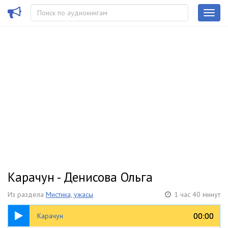
Карачун - Денисова Ольга
Из раздела
Мистика, ужасы
1 час 40 минут
1:40:43
00:00
00:00
Карачун