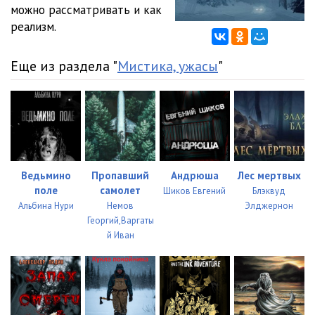
можно рассматривать и как
реализм.
Еще из раздела "
Мистика, ужасы
"
Ведьмино
Пропавший
Андрюша
Лес мертвых
поле
самолет
Шиков Евгений
Блэквуд
Альбина Нури
Немов
Элджернон
Георгий,Варгаты
й Иван