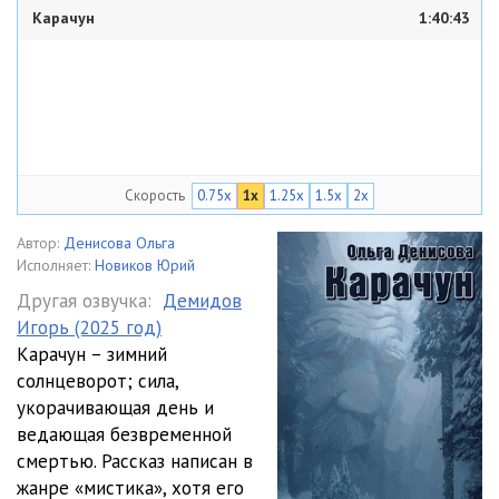
Карачун
1:40:43
Скорость
0.75x
1x
1.25x
1.5x
2x
Автор:
Денисова Ольга
Исполняет:
Новиков Юрий
Другая озвучка:
Демидов
Игорь (2025 год)
Карачун – зимний
солнцеворот; сила,
укорачивающая день и
ведающая безвременной
смертью. Рассказ написан в
жанре «мистика», хотя его