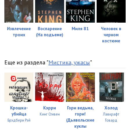
Извлечение
Воспарение
Миля 81
Человек в
троих
(На подъеме)
черном
костюме
Еще из раздела "
Мистика, ужасы
"
Крошка-
Кэрри
Гори ведьма,
Холод
убийца
гори!
Кинг Стивен
Лавкрафт
(Дьявольские
Брэдбери Рэй
Говард
куклы