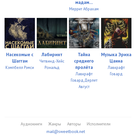
мадам...
Меррит Абрахам
Насекомые с
Лабиринт
Тайна
Музыка Эриха
Шаггаи
среднего
Цанна
Четвинд-Хейс
пролёта
Кэмпбелл Рэмси
Рональд
Лавкрафт
Лавкрафт
Говард
Говард,Дерлет
Август
Аудиокниги
Жанры
Авторы
Исполнители
mail@sweetbook.net