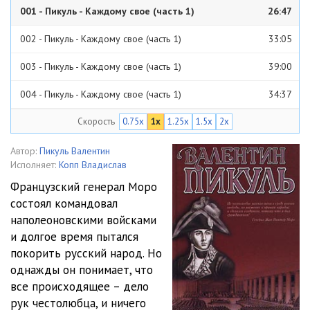
001 - Пикуль - Каждому свое (часть 1)
26:47
002 - Пикуль - Каждому свое (часть 1)
33:05
003 - Пикуль - Каждому свое (часть 1)
39:00
004 - Пикуль - Каждому свое (часть 1)
34:37
Скорость
0.75x
1x
1.25x
1.5x
2x
005 - Пикуль - Каждому свое (часть 1)
38:32
006 - Пикуль - Каждому свое (часть 1)
27:56
Автор:
Пикуль Валентин
Исполняет:
Копп Владислав
007 - Пикуль - Каждому свое (часть 1)
35:41
Французский генерал Моро
состоял командовал
008 - Пикуль - Каждому свое (часть 1)
17:52
наполеоновскими войсками
009 - Пикуль - Каждому свое (часть 1)
33:14
и долгое время пытался
покорить русский народ. Но
010 - Пикуль - Каждому свое (часть 2)
28:38
однажды он понимает, что
все происходящее – дело
011 - Пикуль - Каждому свое (часть 2)
42:06
рук честолюбца, и ничего