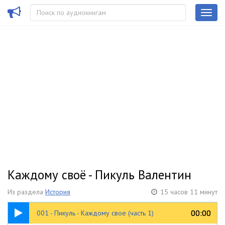
Каждому своё - Пикуль Валентин
Из раздела
История
15 часов 11 минут
26:47
00:00
00:00
001 - Пикуль - Каждому свое (часть 1)