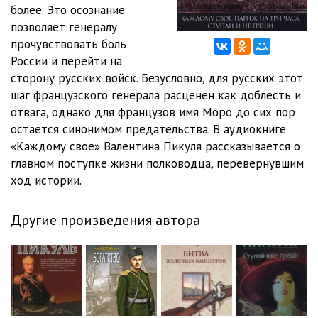
012 - Пикуль - Каждому свое (часть 2)
35:55
более. Это осознание
позволяет генералу
013 - Пикуль - Каждому свое (часть 2)
33:05
прочувствовать боль
России и перейти на
014 - Пикуль - Каждому свое (часть 2)
33:29
сторону русских войск. Безусловно, для русских этот
015 - Пикуль - Каждому свое (часть 2)
36:35
шаг французского генерала расценен как доблесть и
отвага, однако для французов имя Моро до сих пор
016 - Пикуль - Каждому свое (часть 2)
42:00
остается синонимом предательства. В аудиокниге
«Каждому свое» Валентина Пикуля рассказывается о
017 - Пикуль - Каждому свое (часть 2)
23:43
главном поступке жизни полководца, перевернувшим
018 - Пикуль - Каждому свое (часть 2)
23:13
ход истории.
019 - Пикуль - Каждому свое (часть 3)
29:27
Другие произведения автора
020 - Пикуль - Каждому свое (часть 3)
22:07
021 - Пикуль - Каждому свое (часть 3)
20:02
022 - Пикуль - Каждому свое (часть 3)
40:33