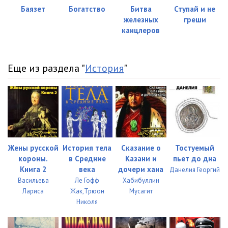
023 - Пикуль - Каждому свое (часть 3)
36:22
Баязет
Богатство
Битва
Ступай и не
железных
греши
024 - Пикуль - Каждому свое (часть 3)
35:26
канцлеров
025 - Пикуль - Каждому свое (часть 3)
38:50
026 - Пикуль - Каждому свое (часть 3)
39:30
Еще из раздела "
История
"
027 - Пикуль - Каждому свое (часть 3)
20:51
028 - Пикуль - Каждому свое (часть 3)
20:02
029 - Пикуль - Каждому свое (часть 3)
23:08
Жены русской
История тела
Сказание о
Тостуемый
короны.
в Средние
Казани и
пьет до дна
Книга 2
века
дочери хана
Данелия Георгий
Васильева
Ле Гофф
Хабибуллин
Лариса
Жак,Трюон
Мусагит
Николя