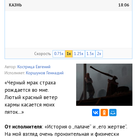
КАЗНЬ
18:06
Скорость
0.75x
1x
1.25x
1.5x
2x
Автор:
Кострица Евгений
Исполняет:
Коршунов Геннадий
«Черный мрак страха
рождается во мне.
Лютый красный ветер
кармы касается моих
пяток...»
От исполнителя
: «История о „палаче“ и „его жертве“.
На мой взгляд очень пронзительная и физически