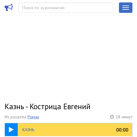
Казнь - Кострица Евгений
Из раздела
Роман
18 минут
18:06
00:00
00:00
КАЗНЬ