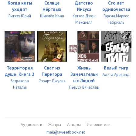
Когда киты
Солнце
Детство
Сто лет
уходят
мёртвых
Иисуса
одиночества
Рытхэу Юрий
Шмелёв Иван
Кутзее Джон
Гарсиа Маркес
Максвелл
Габриэль
Территория
Сват из
Жизнь
Белый тигр
души. Книга 2
Перигора
Замечательн
Адига Аравинд
ых Людей
Батракова
Стюарт Джулия
Наталья
Пьецух Вячеслав
Аудиокниги
Жанры
Авторы
Исполнители
mail@sweetbook.net