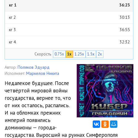
кг 1
36:23
кг 2
30:13
кг 3
36:55
кг 4
32:32
Скорость
0.75x
1x
1.25x
1.5x
2x
кг 5
24:45
кг 6
23:15
Автор:
Поляков Эдуард
Исполняет:
Маркелов Никита
кг 7
23:00
Недалекое будущее. После
четвёртой мировой войны
кг 8
22:27
государства, вернее то, что
кг 9
33:51
от них осталось, распались.
И на обломках прежних
кг 10
25:42
империй появились
доминионы — города-
кг 11
35:53
государства. Выросший на руинах Симферополя