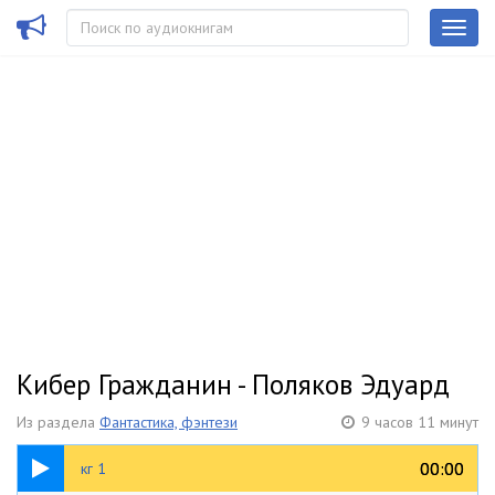
Кибер Гражданин - Поляков Эдуард
Из раздела
Фантастика, фэнтези
9 часов 11 минут
36:23
00:00
00:00
кг 1