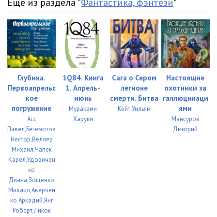
Еще из раздела "
Фантастика, фэнтези
"
Глубина.
1Q84. Книга
Сага о Сером
Настоящие
Первоапрельс
1. Апрель-
легионе
охотники за
кое
июнь
смерти. Битва
галлюцинаци
погружение
ями
Мураками
Кейт Уильям
Асс
Харуки
Мансуров
Павел,Бегемотов
Дмитрий
Нестор,Веллер
Михаил,Чапек
Карел,Удовичен
ко
Диана,Зощенко
Михаил,Аверчен
ко Аркадий,Янг
Роберт,Ликок