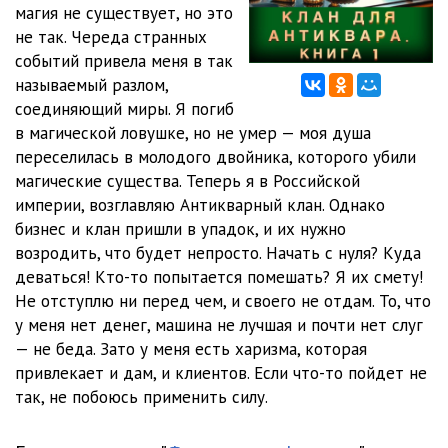
магия не существует, но это
не так. Череда странных
012
28:37
событий привела меня в так
013
27:23
называемый разлом,
соединяющий миры. Я погиб
014
28:52
в магической ловушке, но не умер — моя душа
переселилась в молодого двойника, которого убили
015
28:04
магические существа. Теперь я в Российской
016
29:49
империи, возглавляю Антикварный клан. Однако
бизнес и клан пришли в упадок, и их нужно
017
29:55
возродить, что будет непросто. Начать с нуля? Куда
деваться! Кто-то попытается помешать? Я их смету!
018
29:10
Не отступлю ни перед чем, и своего не отдам. То, что
019
29:53
у меня нет денег, машина не лучшая и почти нет слуг
— не беда. Зато у меня есть харизма, которая
020
30:55
привлекает и дам, и клиентов. Если что-то пойдет не
так, не побоюсь применить силу.
021
22:21