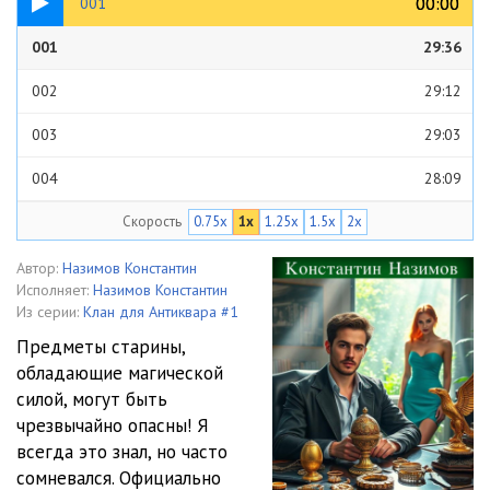
00:00
00:00
001
001
29:36
002
29:12
003
29:03
004
28:09
Скорость
0.75x
1x
1.25x
1.5x
2x
005
28:30
006
28:42
Автор:
Назимов Константин
Исполняет:
Назимов Константин
007
30:57
Из серии:
Клан для Антиквара #1
Предметы старины,
008
29:48
обладающие магической
силой, могут быть
009
28:25
чрезвычайно опасны! Я
010
28:17
всегда это знал, но часто
сомневался. Официально
011
28:26