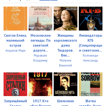
03-06
06:42
03-07
07:19
03-08
06:41
04-01
07:01
Святая Елена,
Московские
Женщины
Ликвидаторы
маленький
легенды. По
королевского
КГБ
04-02
07:03
остров
занятной
дома
(Спецопераци
дороге...
Тюдоров.
и советских...
Алданов Марк
04-03
07:02
Век...
Муравьёв
Колпакиди
Владимир
Матвеев
Александр
04-04
06:43
Викентий
04-05
06:46
04-06
06:48
04-07
08:23
Запрещённый
1917. Кто
Шелковая
Жатва
04-08
07:06
Сталин
убил Россию
нить
скорби. Часть