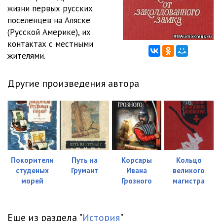
жизни первых русских
02-03
06:53
поселенцев на Аляске
(Русской Америке), их
02-04
07:38
контактах с местными
жителями.
02-05
06:54
02-06
07:24
Другие произведения автора
02-07
07:30
02-08
06:20
03-01
06:46
03-02
07:02
Покорители
Путь на
Корсары
Кольцо
студеных
Грумант
Ивана
великого
03-03
07:19
морей
Грозного
магистра
03-04
07:46
03-05
07:18
Еще из раздела "
История
"