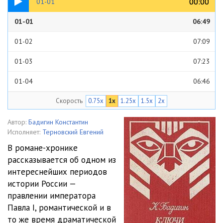
00:00
00:00
01-01
01-01
06:49
01-02
07:09
01-03
07:23
01-04
06:46
Скорость
0.75x
1x
1.25x
1.5x
2x
01-05
06:42
01-06
06:49
Автор:
Бадигин Константин
Исполняет:
Терновский Евгений
01-07
06:58
В романе-хронике
рассказывается об одном из
01-08
07:04
интереснейших периодов
01-09
02:30
истории России —
правлении императора
02-01
07:02
Павла I, романтической и в
то же время драматической
02-02
07:02