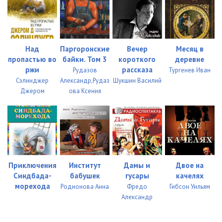
Над
Паргоронские
Вечер
Месяц в
пропастью во
байки. Том 3
короткого
деревне
ржи
рассказа
Рудазов
Тургенев Иван
Сэлинджер
Александр,Рудаз
Шукшин Василий
Джером
ова Ксения
Приключения
Институт
Дамы и
Двое на
Синдбада-
бабушек
гусары
качелях
морехода
Родионова Анна
Фредо
Гибсон Уильям
Александр