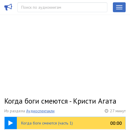
Когда боги смеются - Кристи Агата
Из раздела
Аудиоспектакли
27 минут
14:01
00:00
00:00
Когда боги смеются (часть 1)