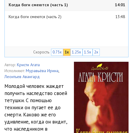
Когда боги смеются (часть 1)
14:01
Когда боги смеются (часть 2)
13:48
Скорость
0.75x
1x
1.25x
1.5x
2x
Автор:
Кристи Агата
Исполняют:
Муравьёва Ирина
,
Леонтьев Авангард
Молодой человек жаждет
получить наследство своей
тетушки. С помощью
техники он пугает ее до
смерти. Каково же его
удивление, когда он видит,
что наследником в