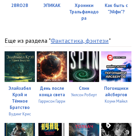
023
01:26
2BRO2B
ЭПИКАК
Хроники
Как быть с
Тральфамадо
"Эйфи"?
024
01:53
ра
025
01:32
026
00:46
Еще из раздела "
Фантастика, фэнтези
"
027
03:23
028
02:32
029
01:23
030
01:07
Элайзабел
День после
Спин
Погонщики
Крэй и
конца света
айсбергов
Уилсон Роберт
031
01:59
Тёмное
Гаррисон Гарри
Коуни Майкл
Братство
032
01:53
Вудинг Крис
033
03:40
034
06:15