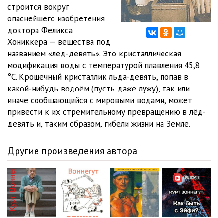
012
02:21
строится вокруг
опаснейшего изобретения
013
02:50
доктора Феликса
Хониккера — вещества под
014
02:28
названием «лёд-девять». Это кристаллическая
015
04:11
модификация воды с температурой плавления 45,8
°C. Крошечный кристаллик льда-девять, попав в
016
02:26
какой-нибудь водоём (пусть даже лужу), так или
иначе сообщающийся с мировыми водами, может
017
02:31
привести к их стремительному превращению в лёд-
018
03:48
девять и, таким образом, гибели жизни на Земле.
019
03:35
Другие произведения автора
020
03:26
021
01:18
022
02:20