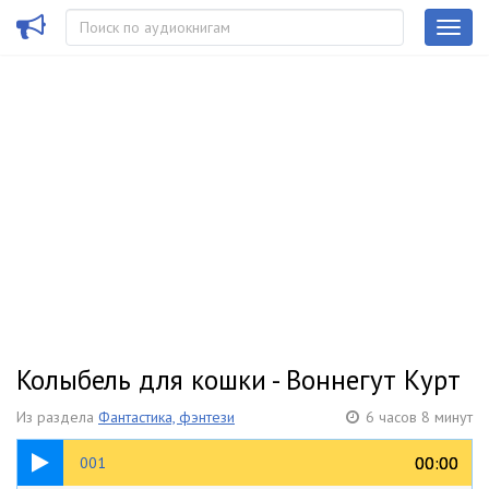
Колыбель для кошки - Воннегут Курт
Из раздела
Фантастика, фэнтези
6 часов 8 минут
02:20
00:00
00:00
001