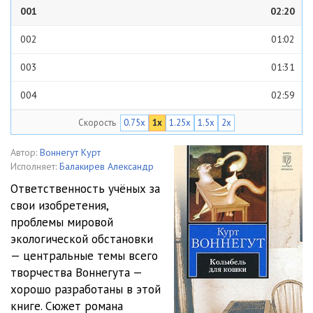
001
02:20
002
01:02
003
01:31
004
02:59
Скорость
0.75x
1x
1.25x
1.5x
2x
005
06:18
006
06:18
Автор:
Воннегут Курт
Исполняет:
Балакирев Александр
007
01:23
Ответственность учёных за
свои изобретения,
008
01:27
проблемы мировой
009
01:29
экологической обстановки
— центральные темы всего
010
03:05
творчества Воннегута —
хорошо разработаны в этой
011
01:37
книге. Сюжет романа