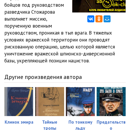
бойцов под руководством
01_10_V Prikarpate
18:43
разведчика Стожарова
выполняет миссию,
01_11_Doktor — ubiytsa
10:57
порученную военным
руководством, проникая в тыл врага. В тяжелых
01_12_Foma Filimonovich poet
18:46
условиях вражеской территории они проводят
01_13_Shifrovalschik Pohitun
09:36
рискованную операцию, целью которой является
уничтожение вражеской шпионско-диверсионной
01_14_Parashyutist
15:07
базы, укрепляющей позиции нацистов.
01_15_Priyatnaya progulka
10:27
Другие произведения автора
01_16_Znak — «sk_4»
23:42
01_17_Foma Filimonovich priglashaet vypit
13:20
01_18_Vesti iz lesa
09:27
01_19_Obyasnenie v bane
12:22
Клинок эмира
Тайные
По тонкому
Предательств
01_20_Opyat parashyutist
09:14
тропы
льду
о