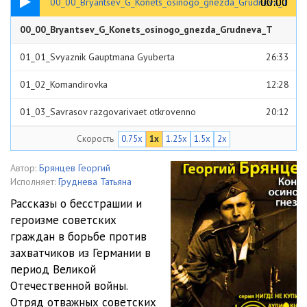
00:00
00:00
00_00_Bryantsev_G_Konets_osinogo_gnezda_Grudneva_T
00_00_Bryantsev_G_Konets_osinogo_gnezda_Grudneva_T
00:27
01_01_Svyaznik Gauptmana Gyuberta
26:33
01_02_Komandirovka
12:28
01_03_Savrasov razgovarivaet otkrovenno
20:12
Скорость
0.75x
1x
1.25x
1.5x
2x
01_04_Kontroperatsiya
15:03
01_05_Gabish, doktor, Villi i drugie
08:40
Автор:
Брянцев Георгий
Исполняет:
Груднева Татьяна
01_06_Semen Krivoruchenko
10:42
Рассказы о бесстрашии и
героизме советских
01_07_«Ahtung, Pantser!»
30:50
граждан в борьбе против
01_08_01_Chelovek so shramom na lbu
22:38
захватчиков из Германии в
период Великой
01_08_02_Chelovek so shramom na lbu
20:35
Отечественной войны.
Отряд отважных советских
01_09_Opytnaya stantsiya
18:54