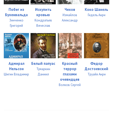
1_3_01
05:09
Побег из
Искупить
Чехов
Коко Шанель
1_3_02
05:15
Бухенвальда
кровью
Измайлов
Гидель Анри
1_3_03
05:26
Зинченко
Кондратьев
Александр
Григорий
Вячеслав
1_3_04
05:11
1_3_05
05:02
1_3_06
05:06
1_3_07
05:05
Адмирал
Белый папуас
Красный
Федор
Нельсон
террор
Достоевский
Тумаркин
1_3_08
05:12
глазами
Шигин Владимир
Даниил
Труайя Анри
очевидцев
1_3_09
05:07
Волков Сергей
1_3_10
05:14
1_3_11
03:54
1_4_01
05:17