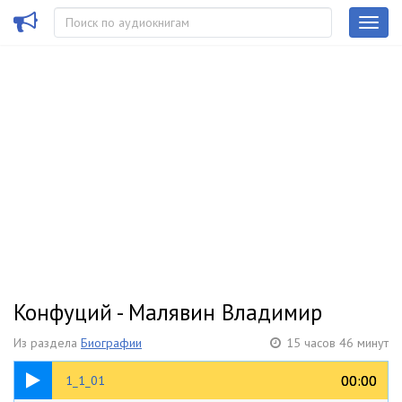
Конфуций - Малявин Владимир
Из раздела
Биографии
15 часов 46 минут
05:18
00:00
00:00
1_1_01