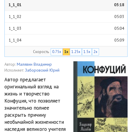
1_1_01
05:18
1_1_02
05:03
1_1_03
05:04
1_1_04
05:09
Скорость
0.75x
1x
1.25x
1.5x
2x
1_1_05
05:16
1_1_06
05:05
Автор:
Малявин Владимир
Исполняет:
Заборовский Юрий
1_1_07
05:13
Автор предлагает
оригинальный взгляд на
1_1_08
05:05
жизнь и творчество
1_1_09
05:06
Конфуция, что позволяет
значительно полнее
1_1_10
05:07
раскрыть причину
необычайной жизненности
1_1_11
04:16
наследия великого учителя