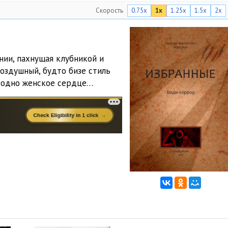
Скорость
0.75x
1x
1.25x
1.5x
2x
нии, пахнущая клубникой и
оздушный, будто бизе стиль
е одно женское сердце…