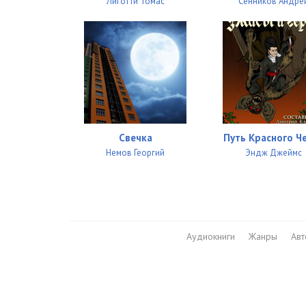
Лиготти Томас
Сенников Андре
Свечка
Путь Красного Ч
Немов Георгий
Эндж Джеймс
Аудиокниги
Жанры
Ав