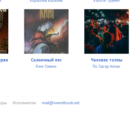
й
Кораблёв Василий
Капоте Трумен
ервя
Солнечный пес
Человек толпы
Кинг Стивен
По Эдгар Аллан
торы
Исполнители
mail@sweetbook.net