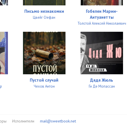
03:47
Письмо незнакомки
Гобелен Марии-
02:43
Антуанетты
Цвейг Стефан
Толстой Алексей Николаевич
01:34
04:17
05:02
04:40
03:21
Пустой случай
Дядя Жюль
03:50
др
Чехов Антон
Ги Де Мопассан
03:58
03:49
02:59
торы
Исполнители
mail@sweetbook.net
04:32