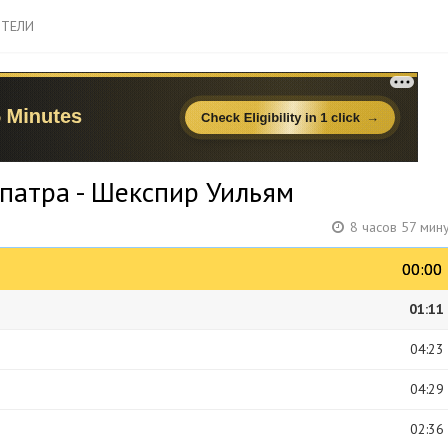
ТЕЛИ
опатра - Шекспир Уильям
8 часов 57 мин
00:00
00:00
01:11
04:23
04:29
02:36