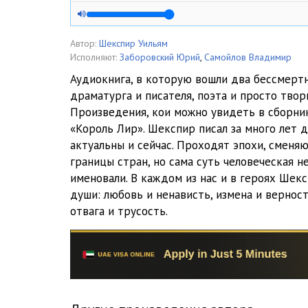
01_1_01_04
01_1_01_05
Автор:
Шекспир Уильям
Исполняют:
Заборовский Юрий
,
Самойлов Владимир
01_1_01_06
Аудиокнига, в которую вошли два бессмерт
драматурга и писателя, поэта и просто твор
01_1_01_07
Произведения, кои можно увидеть в сборник
01_1_02_01
«Король Лир». Шекспир писал за много лет 
актуальны и сейчас. Проходят эпохи, сменя
01_1_02_02
границы стран, но сама суть человеческая не
именовали. В каждом из нас и в героях Шек
01_1_02_03
души: любовь и ненависть, измена и верност
01_1_02_04
отвага и трусость.
01_1_03_01
01_1_04_01
01_1_04_02