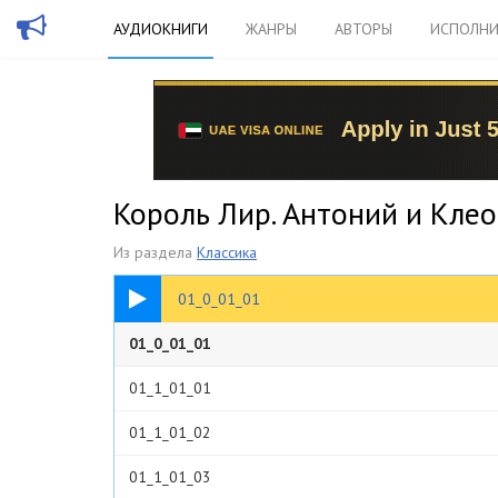
АУДИОКНИГИ
ЖАНРЫ
АВТОРЫ
ИСПОЛНИ
Король Лир. Антоний и Кле
Из раздела
Классика
01:11
01_0_01_01
01_0_01_01
01_1_01_01
01_1_01_02
01_1_01_03