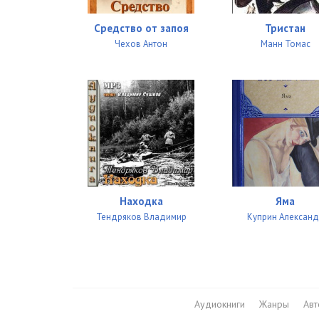
01_2_02_03
Средство от запоя
Тристан
01_2_02_04
Чехов Антон
Манн Томас
01_2_03_01
01_2_04_01
01_2_04_02
01_2_04_03
01_2_04_04
Находка
Яма
01_2_04_05
Тендряков Владимир
Куприн Алексан
01_2_04_06
01_3_01_01
01_3_02_01
Аудиокниги
Жанры
Ав
01_3_02_02