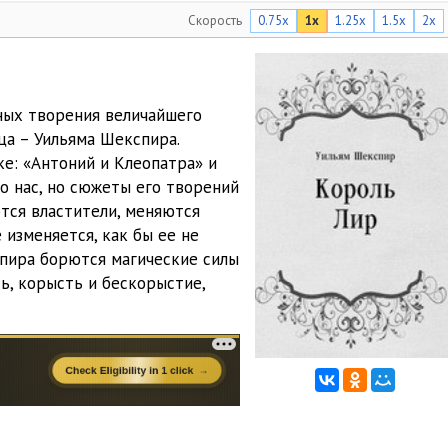
Скорость
0.75x
1x
1.25x
1.5x
2x
04:23
03:59
02:56
ных творения величайшего
ца – Уильяма Шекспира.
03:21
е: «Антоний и Клеопатра» и
03:46
до нас, но сюжеты его творений
ются властители, меняются
04:19
 изменяется, как бы ее не
спира борются магические силы
04:56
ь, корысть и бескорыстие,
04:12
02:17
04:11
04:32