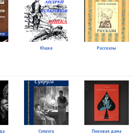
е
Юшка
Рассказы
нда
Супруга
Пиковая дама