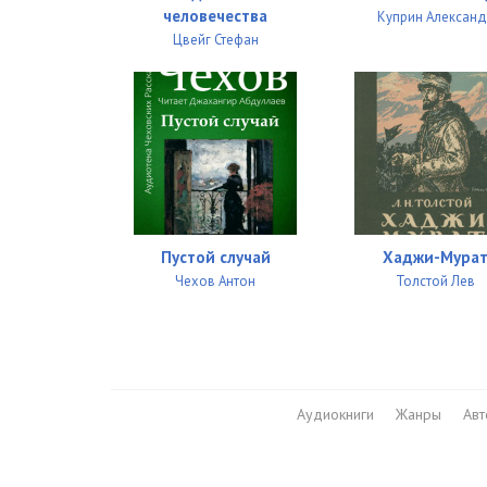
человечества
Куприн Алексан
Цвейг Стефан
Пустой случай
Хаджи-Мура
Чехов Антон
Толстой Лев
Аудиокниги
Жанры
Ав