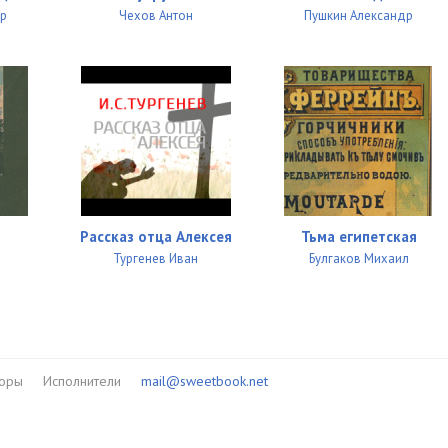
др
Чехов Антон
Пушкин Александр
т
Рассказ отца Алексея
Тьма египетская
Тургенев Иван
Булгаков Михаил
торы
Исполнители
mail@sweetbook.net