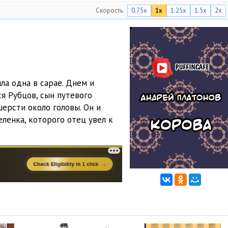
Скорость
0.75x
1x
1.25x
1.5x
2x
ла одна в сарае. Днем и
я Рубцов, сын путевого
шерсти около головы. Он и
ленка, которого отец увел к