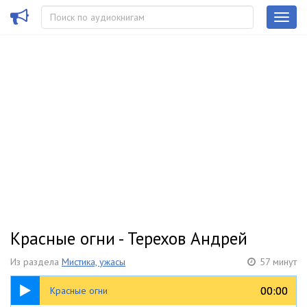
Красные огни - Терехов Андрей
Из раздела
Мистика, ужасы
57 минут
57:03
00:00
00:00
Красные огни