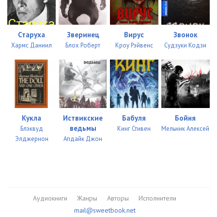
Старуха
Зверинец
Вирус
Звонок
Хармс Даниил
Блох Роберт
Кроу Рэйвенс
Судзуки Кодзи
Кукла
Иствикские
Бабуля
Бойня
ведьмы
Блэквуд
Кинг Стивен
Мельник Алексей
Элджернон
Апдайк Джон
Аудиокниги
Жанры
Авторы
Исполнители
mail@sweetbook.net