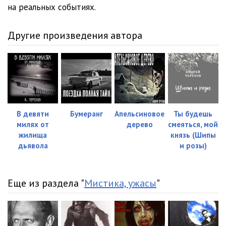
на реальных событиях.
Другие произведения автора
В девяти
Бумеранг
Апельсиновое
Ты будешь
милях от
дерево
смеяться, мой
жилища
князь (Шипы
дьявола
и розы)
Еще из раздела "
Мистика, ужасы
"