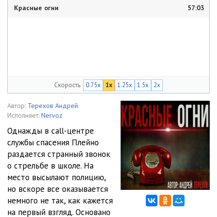
Красные огни
57:03
Скорость
0.75x
1x
1.25x
1.5x
2x
Автор:
Терехов Андрей
Исполняет:
Nervoz
Однажды в call-центре
службы спасения Плейно
раздается странный звонок
о стрельбе в школе. На
место высылают полицию,
но вскоре все оказывается
немного не так, как кажется
на первый взгляд. Основано