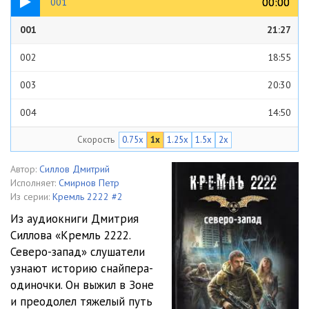
00:00
00:00
001
001
21:27
002
18:55
003
20:30
004
14:50
Скорость
0.75x
1x
1.25x
1.5x
2x
005
14:25
006
15:09
Автор:
Силлов Дмитрий
Исполняет:
Смирнов Петр
007
21:30
Из серии:
Кремль 2222 #2
Из аудиокниги Дмитрия
008
19:37
Силлова «Кремль 2222.
Северо-запад» слушатели
009
16:16
узнают историю снайпера-
010
18:36
одиночки. Он выжил в Зоне
и преодолел тяжелый путь
011
14:47