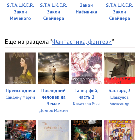
S.T.A.L.K.E.R.
S.T.A.L.K.E.R.
Закон
S.T.A.L.K.E.R.
023
12:18
Закон
Закон
Наёмника
Закон
Меченого
Снайпера
Снайпера
024
13:49
025
12:27
Еще из раздела "
Фантастика, фэнтези
"
026
27:29
027
23:17
028
17:15
029
15:07
Преисподняя
Последний
Танец фей,
Бастард 3
030
11:40
человек на
часть 2
Сандему Маргит
Шавкунов
Земле
Кавахара Рэки
Александр
031
11:59
Долгов Максим
032
10:24
033
12:24