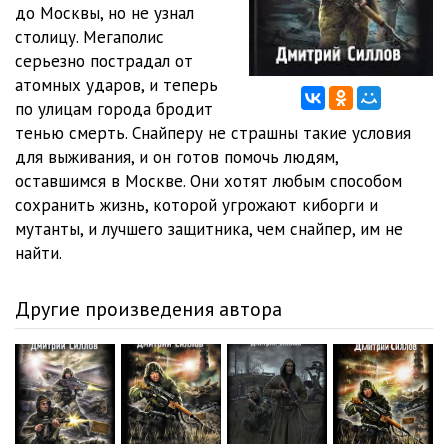
до Москвы, но не узнал
столицу. Мегаполис
012
11:47
серьезно пострадал от
013
07:57
атомных ударов, и теперь
по улицам города бродит
014
17:37
тенью смерть. Снайперу не страшны такие условия
для выживания, и он готов помочь людям,
015
14:59
оставшимся в Москве. Они хотят любым способом
016
26:55
сохранить жизнь, которой угрожают киборги и
мутанты, и лучшего защитника, чем снайпер, им не
017
13:16
найти.
018
10:11
Другие произведения автора
019
25:11
020
19:55
021
32:26
022
14:49